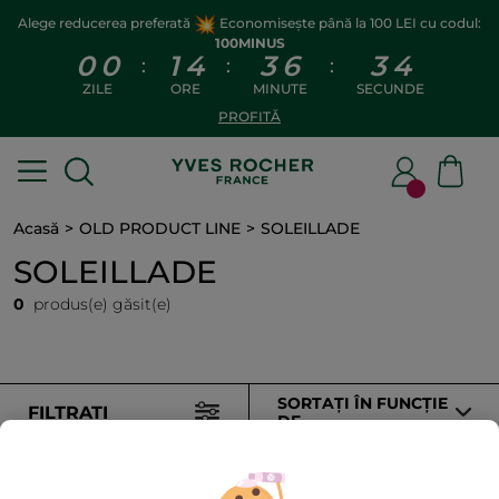
Alege reducerea preferată
Economisește până la 100 LEI cu codul:
100MINUS
0
0
1
4
3
6
3
4
:
:
:
ZILE
ORE
MINUTE
SECUNDE
PROFITĂ
Acasă
OLD PRODUCT LINE
SOLEILLADE
SOLEILLADE
0
produs(e) găsit(e)
SORTAȚI ÎN FUNCȚIE
FILTRAȚI
DE