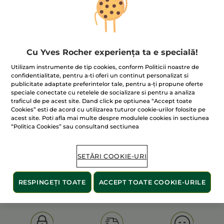
Cu Yves Rocher experiența ta e specială!
Utilizam instrumente de tip cookies, conform Politicii noastre de
confidentialitate, pentru a-ti oferi un continut personalizat si
publicitate adaptate preferintelor tale, pentru a-ți propune oferte
100% extracte din
60 de hectare
de
speciale conectate cu retelele de socializare si pentru a analiza
plante
terenuri pe care se practică
traficul de pe acest site. Dand click pe optiunea “Accept toate
agricultura ecologică
Cookies” esti de acord cu utilizarea tuturor cookie-urilor folosite pe
acest site. Poti afla mai multe despre modulele cookies in sectiunea
“Politica Cookies” sau consultand sectiunea
Afișați mai multe
SETĂRI COOKIE-URI
S
OLD PRODUCT LINE
LES DEODORANTS NAT.
SA
RESPINGEȚI TOATE
ACCEPT TOATE COOKIE-URILE