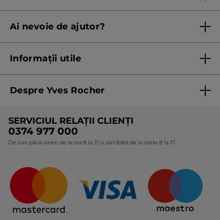
Regulament campanie
Ai nevoie de ajutor?
Listă prețuri standard
Contacteaza ne
Termeni Și Condiții ale Promoțiilor Curente
Informații utile
Termeni și condiții de utilizare
Despre Yves Rocher
Termeni și condiții pentru vanzarea la distanță a
produselor Yves Rocher
Cine suntem
SERVICIUL RELAȚII CLIENȚI
Politica de confidențialitate
Expertiza noastră botanică
0374 977 000
Protecția Consumatorilor - A.N.P.C.
De luni până vineri de la ora 8 la 21 și sâmbătă de la orele 8 la 17.
Angajamentele noastre
Certificări și parteneriate
Cadouri Corporate
Întrebări frecvente