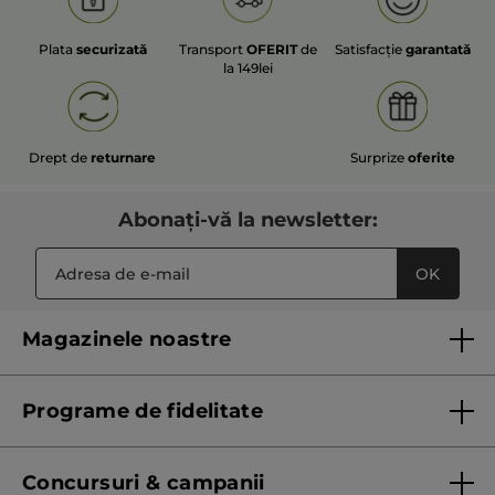
Plata
securizată
Transport
OFERIT
de
Satisfacție
garantată
la 149lei
Drept de
returnare
Surprize
oferite
Abonați-vă la newsletter:
OK
Magazinele noastre
Lista magazinelor Yves Rocher
Programe de fidelitate
Regulament program de fidelitate
Concursuri & campanii