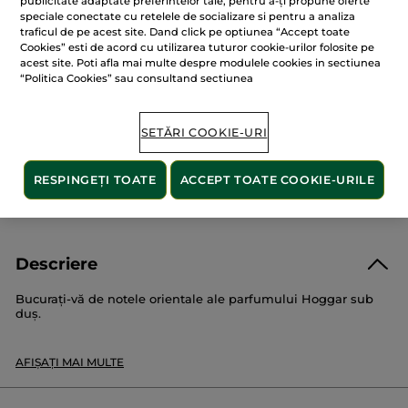
publicitate adaptate preferintelor tale, pentru a-ți propune oferte
Gel
speciale conectate cu retelele de socializare si pentru a analiza
ADĂUGAȚI ÎN COȘ
șampon
traficul de pe acest site. Dand click pe optiunea “Accept toate
pentru
păr
Cookies” esti de acord cu utilizarea tuturor cookie-urilor folosite pe
și
acest site. Poti afla mai multe despre modulele cookies in sectiunea
corp
“Politica Cookies” sau consultand sectiunea
Tub
Livrat între 10/08 și 12/08
200
ml
Plată securizată
SETĂRI COOKIE-URI
Satisfacție garantată sau banii înapoi
RESPINGEȚI TOATE
ACCEPT TOATE COOKIE-URILE
Transport gratuit la comenzile de peste 149 LEI
AFLAȚI MAI MULTE
Descriere
Bucurați-vă de notele orientale ale parfumului Hoggar sub
duș.
Angajamentul nostru:
AFIȘAȚI MAI MULTE
• 91% ingrediente de origine naturală.•
Apă de albăstrele obținută prin metode de agricultură
ecologică