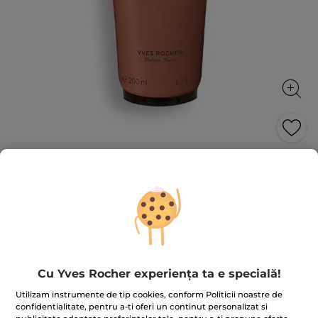
Gel șampon pentru păr și corp Tub
200 ml
Cufundă-te în senzualitatea asertivă a Hoggar
200 ml
★★★★★
★★★★★
4.8
(182)
ADĂUGAȚI O RECENZIE
4.8
din
75.00 Lei
Cu Yves Rocher experiența ta e specială!
5
stele.
375.00 Lei / 1l
Utilizam instrumente de tip cookies, conform Politicii noastre de
Citiți
confidentialitate, pentru a-ti oferi un continut personalizat si
recenzii
pentru