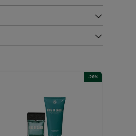
XYDIBENZOYLMETHANE
COUMARIN
ENZYL BENZOATE
ISOEUGENOL
E
DECYL GLUCOSIDE
ENZOATE
TETRASODIUM EDTA
OOL
SALICYLIC ACID
LIMONENE
-26%
llYouEverything