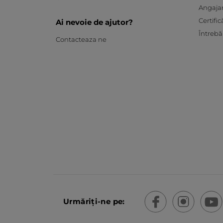
Angaja
Certific
Ai nevoie de ajutor?
Întrebă
Contacteaza ne
Urmăriți-ne pe: