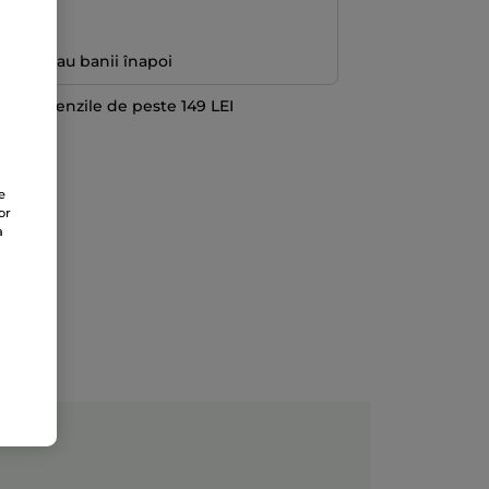
ă
antată sau banii înapoi
 la comenzile de peste 149 LEI
TE
e
or
a