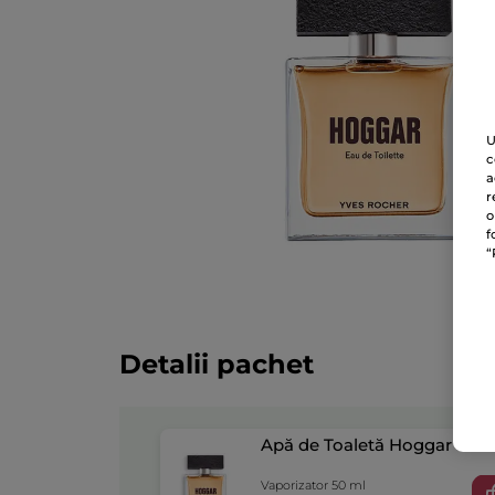
U
c
a
r
o
f
“
Detalii pachet
Apă de Toaletă Hoggar
Vaporizator 50 ml