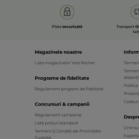
Plata
securizată
Transport
O
149
Magazinele noastre
Inform
Lista magazinelor Yves Rocher
Termeni 
Termeni
distanț
Programe de fidelitate
Politica
Regulament program de fidelitate
Protecț
Cadouri
Concursuri & campanii
Regulament campanie
Despr
Listă prețuri standard
Cine s
Termeni Și Condiții ale Promoțiilor
Experti
Curente