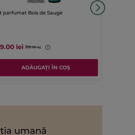
Set parfumat Bois de Sauge
Apă de Toa
Vaporizator
50 m
4.380.00 Lei / 1l
9.00 lei
219.00 le
268.00 lei
ADĂUGAȚI ÎN COȘ
ția umană