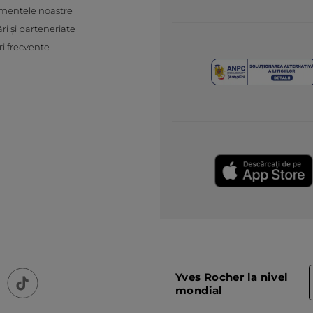
mentele noastre
ări și parteneriate
ri frecvente
Yves Rocher la nivel
mondial