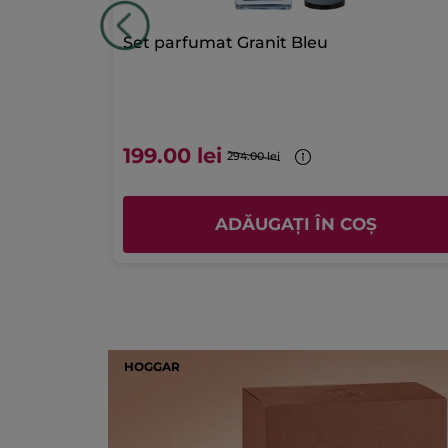
Set parfumat Granit Bleu
199.00 lei
294.00 lei
Ș
ADĂUGAȚI ÎN COȘ
HOGGAR