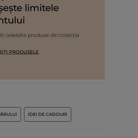
ește limitele
ntului
i celelalte produse din colecția
IȚI PRODUSELE
PĂRULUI
IDEI DE CADOURI