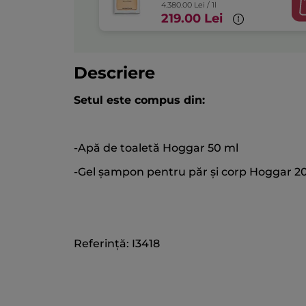
4.380.00 Lei / 1l
219.00 Lei
Descriere
Setul este compus din:
-Apă de toaletă Hoggar 50 ml
-Gel șampon pentru păr și corp Hoggar 2
Referință: I3418