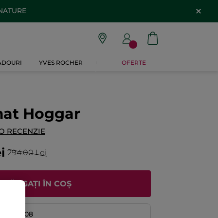
 NATURE
CADOURI
YVES ROCHER
OFERTE
mat Hoggar
O RECENZIE
i
294.00 Lei
ADĂUGAȚI ÎN COȘ
08 și 12/08