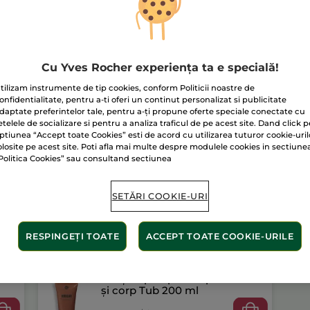
Plată securizat
Satisfacție gar
Transport gratuit
Cu Yves Rocher experiența ta e specială!
AFLAȚI MAI MUL
tilizam instrumente de tip cookies, conform Politicii noastre de
onfidentialitate, pentru a-ti oferi un continut personalizat si publicitate
daptate preferintelor tale, pentru a-ți propune oferte speciale conectate cu
etelele de socializare si pentru a analiza traficul de pe acest site. Dand click p
ptiunea “Accept toate Cookies” esti de acord cu utilizarea tuturor cookie-uril
olosite pe acest site. Poti afla mai multe despre modulele cookies in sectiune
Politica Cookies” sau consultand sectiunea
SETĂRI COOKIE-URI
RESPINGEȚI TOATE
ACCEPT TOATE COOKIE-URILE
Gel șampon pentru păr
și corp Tub 200 ml