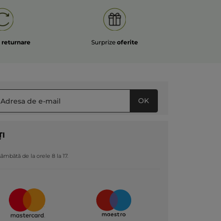
e
returnare
Surprize
oferite
OK
ȚI
 sâmbătă de la orele 8 la 17.