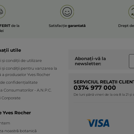
FERIT
de la
Satisfacție
garantată
Drept d
lei
ații utile
Abonați-vă la
și condiții de utilizare
newsletter:
 și condiții pentru vanzarea la
ă a produselor Yves Rocher
SERVICIUL RELAȚII CLIEN
 de confidențialitate
0374 977 000
ia Consumatorilor - A.N.P.C.
De luni până vineri de la ora 8 la 21 și
 Corporate
e Yves Rocher
untem
za noastră botanică