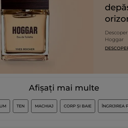
depăș
orizo
Descoperiț
Hoggar
DESCOPER
Afișați mai multe
FUM
TEN
MACHIAJ
CORP ȘI BAIE
ÎNGRIJIREA 