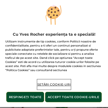
Ups!
Cu Yves Rocher experiența ta e specială!
Pagina nu poate fi afișată.
Utilizam instrumente de tip cookies, conform Politicii noastre de
confidentialitate, pentru a-ti oferi un continut personalizat si
publicitate adaptate preferintelor tale, pentru a-ți propune oferte
Se pare că această pagină
nu mai există
sau că
speciale conectate cu retelele de socializare si pentru a analiza
linkul este incorect.
traficul de pe acest site. Dand click pe optiunea “Accept toate
Cookies” esti de acord cu utilizarea tuturor cookie-urilor folosite pe
acest site. Poti afla mai multe despre modulele cookies in sectiunea
“Politica Cookies” sau consultand sectiunea
Produsele noastre
bestseller
SETĂRI COOKIE-URI
BESTSELLER
BESTSELLER
BESTSELLER
RESPINGEȚI TOATE
ACCEPT TOATE COOKIE-URILE