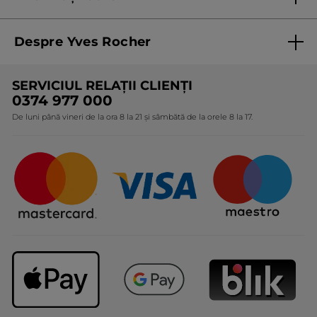
Termeni și condiții de utilizare
Despre Yves Rocher
Termeni și condiții pentru vanzarea la distanță a
produselor Yves Rocher
Cine suntem
SERVICIUL RELAȚII CLIENȚI
Politica de confidențialitate
Expertiza noastră botanică
0374 977 000
Protecția Consumatorilor - A.N.P.C.
De luni până vineri de la ora 8 la 21 și sâmbătă de la orele 8 la 17.
Angajamentele noastre
Certificări și parteneriate
Cadouri Corporate
Întrebări frecvente