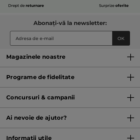
Drept de
returnare
Surprize
oferite
Abonați-vă la newsletter:
OK
Magazinele noastre
Lista magazinelor Yves Rocher
Programe de fidelitate
Regulament program de fidelitate
Concursuri & campanii
Regulament campanie
Ai nevoie de ajutor?
Listă prețuri standard
Contacteaza ne
Termeni Și Condiții ale Promoțiilor Curente
Informații utile