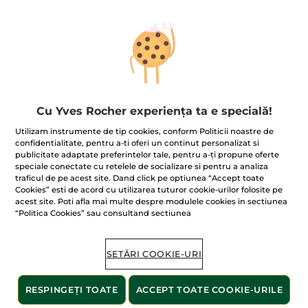
Ups!
Cu Yves Rocher experiența ta e specială!
Utilizam instrumente de tip cookies, conform Politicii noastre de
confidentialitate, pentru a-ti oferi un continut personalizat si
publicitate adaptate preferintelor tale, pentru a-ți propune oferte
Pagina nu poate fi afișată.
speciale conectate cu retelele de socializare si pentru a analiza
traficul de pe acest site. Dand click pe optiunea “Accept toate
Se pare că această pagină
nu mai există
sau că
Cookies” esti de acord cu utilizarea tuturor cookie-urilor folosite pe
linkul este incorect.
acest site. Poti afla mai multe despre modulele cookies in sectiunea
“Politica Cookies” sau consultand sectiunea
Produsele noastre
bestseller
SETĂRI COOKIE-URI
RESPINGEȚI TOATE
ACCEPT TOATE COOKIE-URILE
BESTSELLER
BESTSELLER
BESTSELLER