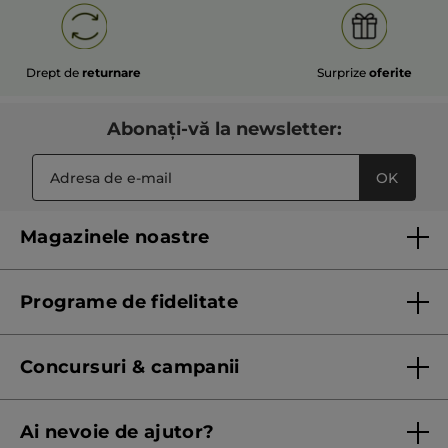
Drept de
returnare
Surprize
oferite
Abonați-vă la newsletter:
OK
Magazinele noastre
Lista magazinelor Yves Rocher
Programe de fidelitate
Regulament program de fidelitate
Concursuri & campanii
Regulament campanie
Ai nevoie de ajutor?
Listă prețuri standard