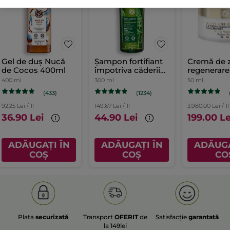
Gel de duș Nucă
Șampon fortifiant
Cremă de z
de Cocos 400ml
împotriva căderii
regenerare
părului cu Lupin
celulară a 
400 ml
300 ml
50 ml
Alb
Cutie 50 m
(433)
(1234)
92.25 Lei / 1l
149.67 Lei / 1l
3.980.00 Lei / 1l
36.90 Lei
44.90 Lei
199.00 Le
ADĂUGAȚI ÎN
ADĂUGAȚI ÎN
ADĂUGA
COȘ
COȘ
CO
Plata
securizată
Transport
OFERIT
de
Satisfacție
garantată
la 149lei