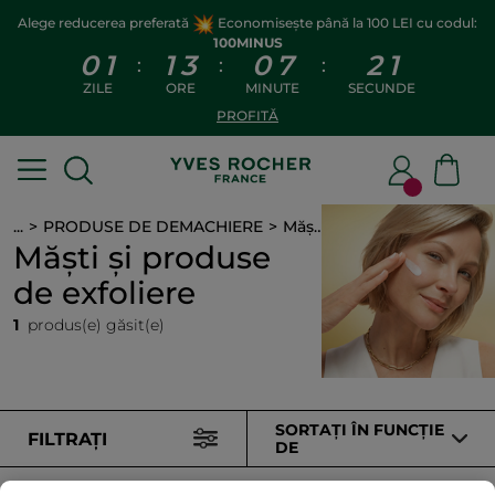
Alege reducerea preferată
Economisește până la 100 LEI cu codul:
100MINUS
0
1
1
3
0
7
2
1
:
:
:
ZILE
ORE
MINUTE
SECUNDE
PROFITĂ
...
PRODUSE DE DEMACHIERE
Măști și produse de exfoliere
Măști și produse
de exfoliere
1
produs(e) găsit(e)
SORTAȚI ÎN FUNCȚIE
FILTRAȚI
DE