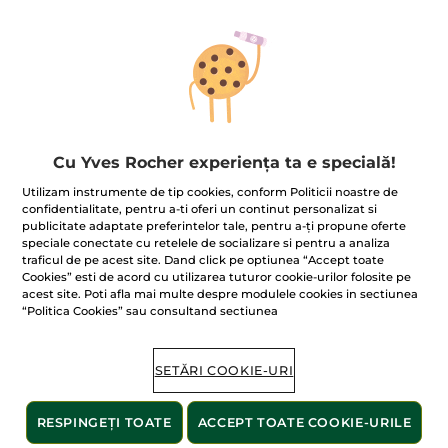
Mască pentru curățarea
Cu Yves Rocher experiența ta e specială!
porilor cu cărbune
Tub
75 ml
Utilizam instrumente de tip cookies, conform Politicii noastre de
confidentialitate, pentru a-ti oferi un continut personalizat si
(173)
publicitate adaptate preferintelor tale, pentru a-ți propune oferte
920.00 Lei / 1l
speciale conectate cu retelele de socializare si pentru a analiza
69.00 Lei
traficul de pe acest site. Dand click pe optiunea “Accept toate
Cookies” esti de acord cu utilizarea tuturor cookie-urilor folosite pe
acest site. Poti afla mai multe despre modulele cookies in sectiunea
“Politica Cookies” sau consultand sectiunea
ADĂUGAȚI ÎN
COȘ
SETĂRI COOKIE-URI
RESPINGEȚI TOATE
ACCEPT TOATE COOKIE-URILE