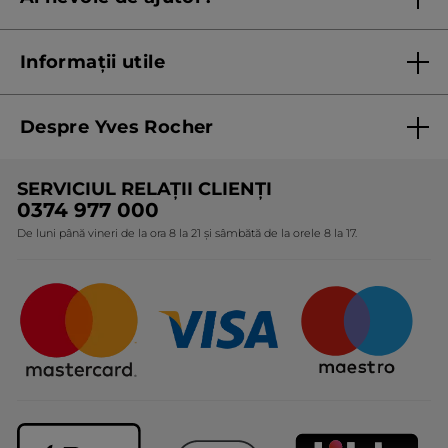
Listă prețuri standard
Contacteaza ne
Termeni Și Condiții ale Promoțiilor Curente
Informații utile
Termeni și condiții de utilizare
Despre Yves Rocher
Termeni și condiții pentru vanzarea la distanță a
produselor Yves Rocher
Cine suntem
SERVICIUL RELAȚII CLIENȚI
Politica de confidențialitate
Expertiza noastră botanică
0374 977 000
Protecția Consumatorilor - A.N.P.C.
De luni până vineri de la ora 8 la 21 și sâmbătă de la orele 8 la 17.
Angajamentele noastre
Certificări și parteneriate
Cadouri Corporate
Întrebări frecvente