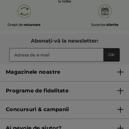
la 149lei
Drept de
returnare
Surprize
oferite
Abonați-vă la newsletter:
OK
Magazinele noastre
Lista magazinelor Yves Rocher
Programe de fidelitate
Regulament program de fidelitate
Concursuri & campanii
Regulament campanie
Ai nevoie de ajutor?