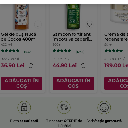
Gel de duș Nucă
Șampon fortifiant
Cremă de z
de Cocos 400ml
împotriva căderii
regenerare
părului cu Lupin
celulară a 
400 ml
300 ml
50 ml
Alb
Cutie 50 m
(432)
(1234)
92.25 Lei / 1l
149.67 Lei / 1l
3.980.00 Lei / 1l
36.90 Lei
44.90 Lei
199.00 Le
ADĂUGAȚI ÎN
ADĂUGAȚI ÎN
ADĂUGA
COȘ
COȘ
CO
Plata
securizată
Transport
OFERIT
de
Satisfacție
garantată
la 149lei