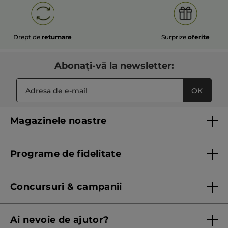
Drept de
returnare
Surprize
oferite
Abonați-vă la newsletter:
OK
Magazinele noastre
Lista magazinelor Yves Rocher
Programe de fidelitate
Regulament program de fidelitate
Concursuri & campanii
Regulament campanie
Ai nevoie de ajutor?
Listă prețuri standard