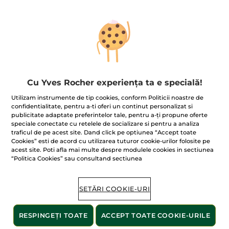
Ups!
Cu Yves Rocher experiența ta e specială!
Utilizam instrumente de tip cookies, conform Politicii noastre de
confidentialitate, pentru a-ti oferi un continut personalizat si
publicitate adaptate preferintelor tale, pentru a-ți propune oferte
Pagina nu poate fi afișată.
speciale conectate cu retelele de socializare si pentru a analiza
traficul de pe acest site. Dand click pe optiunea “Accept toate
Se pare că această pagină
nu mai există
sau că
Cookies” esti de acord cu utilizarea tuturor cookie-urilor folosite pe
linkul este incorect.
acest site. Poti afla mai multe despre modulele cookies in sectiunea
“Politica Cookies” sau consultand sectiunea
Produsele noastre
bestseller
SETĂRI COOKIE-URI
RESPINGEȚI TOATE
ACCEPT TOATE COOKIE-URILE
BESTSELLER
BESTSELLER
BESTSELLER