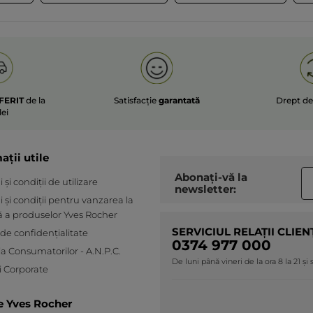
FERIT
de la
Satisfacție
garantată
Drept d
lei
ații utile
Abonați-vă la
și condiții de utilizare
newsletter:
 și condiții pentru vanzarea la
ă a produselor Yves Rocher
SERVICIUL RELAȚII CLIEN
 de confidențialitate
0374 977 000
ia Consumatorilor - A.N.P.C.
De luni până vineri de la ora 8 la 21 și
 Corporate
e Yves Rocher