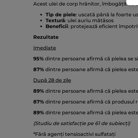
Acest ulei de corp hrănitor, îmbogățit cu
Tip de piele
: uscată până la foarte u
Textură
: ulei auriu mătăsos
Beneficii
: protejează eficient împotriv
Rezultate
Imediate
95%
dintre persoane afirmă că pielea se s
87%
dintre persoane afirmă că pielea est
După 28 de zile
89%
dintre persoane afirmă că pielea est
87%
dintre persoane afirmă că produsul r
89%
dintre persoane afirmă că pielea est
(Studiu de satisfacție pe 61 de subiecți)
*Fără agenți tensioactivi sulfatați