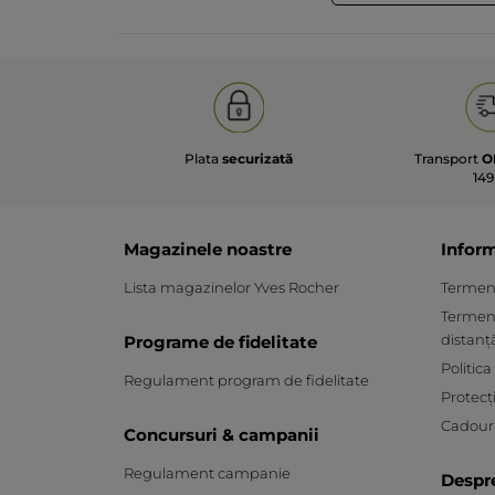
Plata
securizată
Transport
O
149
Magazinele noastre
Inform
Lista magazinelor Yves Rocher
Termeni 
Termeni
distanț
Programe de fidelitate
Politica
Regulament program de fidelitate
Protecț
Cadouri
Concursuri & campanii
Regulament campanie
Despr