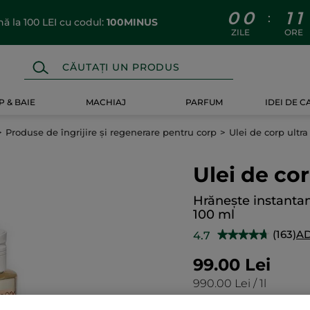
0
0
1
1
:
 la 100 LEI cu codul:
100MINUS
ZILE
ORE
 & BAIE
MACHIAJ
PARFUM
IDEI DE 
Produse de îngrijire și regenerare pentru corp
Ulei de corp ultra
Ulei de cor
Hrănește instantan
100 ml
(163)
AD
4.7
★★★★★
★★★★★
4.7
din
99.00 Lei
5
stele.
990.00 Lei / 1l
Citiți
recenzii
pentru