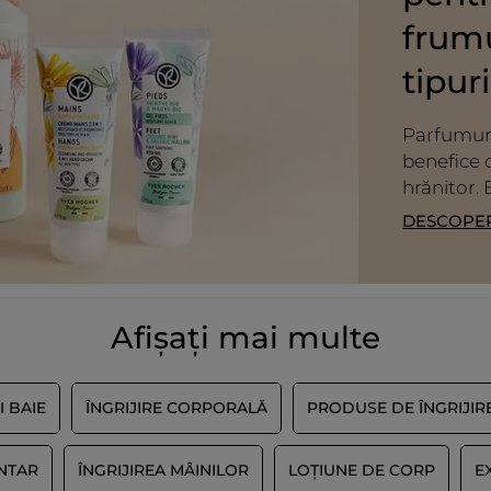
nourrit très bien la peau.
gros souci sur le packaging
frum
cependant... l'huile ne coule pas bien
et partout autour du bouchon,
tipur
impossible de ne pas avoir le flacon
tour gras, ce qui n'est pas agréable,
Parfumuri
d'ou l'étoile en moins... contenu
parfait, contenant à revoir...
benefice 
hrănitor.
TRADUCERE CU GOOGLE
Primit o recompensă pentru această
DESCOPER
Nu
recenzie
Recomandă acest produs
Da
Postată inițial pe yves-rocher.fr
Afișați mai multe
ÎNCĂRCAȚI MAI
I BAIE
ÎNGRIJIRE CORPORALĂ
PRODUSE DE ÎNGRIJIR
NTAR
ÎNGRIJIREA MÂINILOR
LOȚIUNE DE CORP
E