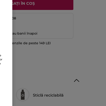
ADĂUGAȚI ÎN COȘ
08 și 14/08
ă
antată sau banii înapoi
 la comenzile de peste 149 LEI
TE
e
or
a
Sticlă reciclabilă