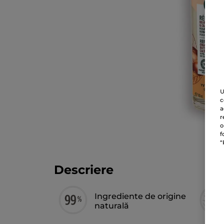
U
c
a
r
o
f
“
Descriere
Ingrediente de origine
naturală