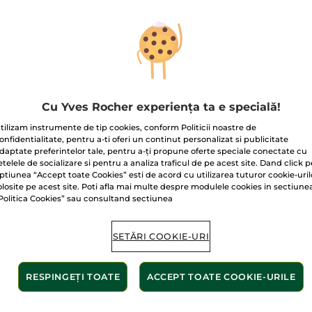
Ulei
de
corp
ultra
hrănitor
Livrat între 12/
Plată securizat
Satisfacție gar
Cu Yves Rocher experiența ta e specială!
Transport gratuit
tilizam instrumente de tip cookies, conform Politicii noastre de
AFLAȚI MAI MUL
onfidentialitate, pentru a-ti oferi un continut personalizat si publicitate
daptate preferintelor tale, pentru a-ți propune oferte speciale conectate cu
etelele de socializare si pentru a analiza traficul de pe acest site. Dand click p
ptiunea “Accept toate Cookies” esti de acord cu utilizarea tuturor cookie-uril
olosite pe acest site. Poti afla mai multe despre modulele cookies in sectiune
Politica Cookies” sau consultand sectiunea
SETĂRI COOKIE-URI
Aprovizionare
RESPINGEȚI TOATE
ACCEPT TOATE COOKIE-URILE
ecologică și
Formulă vegană
responsabilă