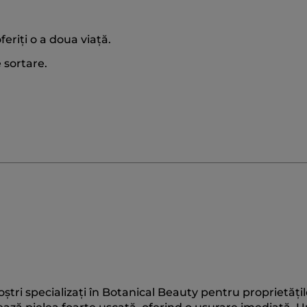
feriți o a doua viață.
 sortare.
oștri specializați în Botanical Beauty pentru proprietățil