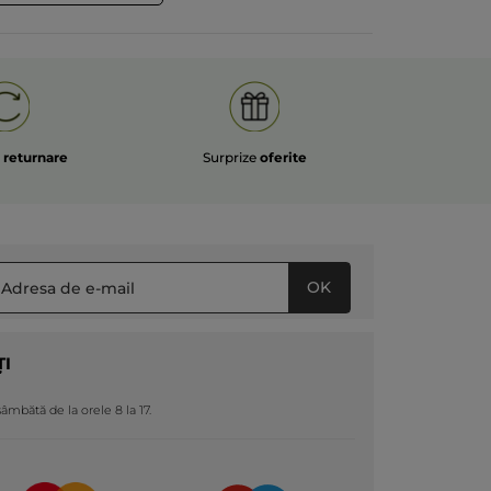
e
returnare
Surprize
oferite
OK
ȚI
 sâmbătă de la orele 8 la 17.