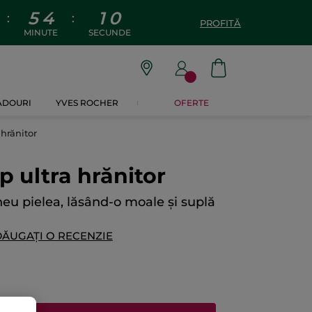
5
4
0
9
:
:
PROFITĂ
MINUTE
SECUNDE
CADOURI
YVES ROCHER
OFERTE
 hrănitor
p ultra hrănitor
eu pielea, lăsând-o moale și suplă
ĂUGAȚI O RECENZIE