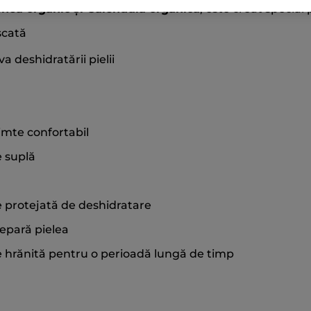
Shea organic și Calendula organică
, este creat special
scată
a deshidratării pielii
imte confortabil
e suplă
e protejată de deshidratare
epară pielea
e hrănită pentru o perioadă lungă de timp