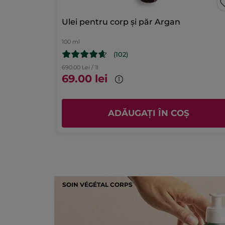
1
0
Se
0
Imagine rezumat recenzie
Ulei pentru corp și păr Argan
Calitatea produsului
100 ml
5.0
(102)
Valoarea produsului
690.00 Lei / 1l
5.0
69.00 lei
ADĂUGAȚI ÎN COȘ
SOIN VÉGÉTAL CORPS