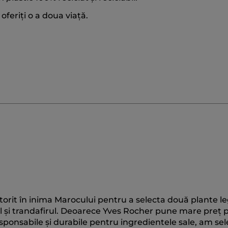
oferiți o a doua viață.
ătorit în inima Marocului pentru a selecta două plante l
ul și trandafirul. Deoarece Yves Rocher pune mare preț 
sponsabile și durabile pentru ingredientele sale, am se