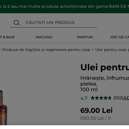
 la 2 sau mai multe produse achiziționate din gama BAIN DE
 & BAIE
MACHIAJ
PARFUM
IDEI DE 
Produse de îngrijire și regenerare pentru corp
Ulei pentru corp 
Ulei pentr
Hrănește, înfrumu
pielea.
100 ml
(102)
A
4.7
★★★★★
★★★★★
4.7
din
69.00 Lei
5
stele.
690.00 Lei / 1l
Citiți
recenzii
pentru