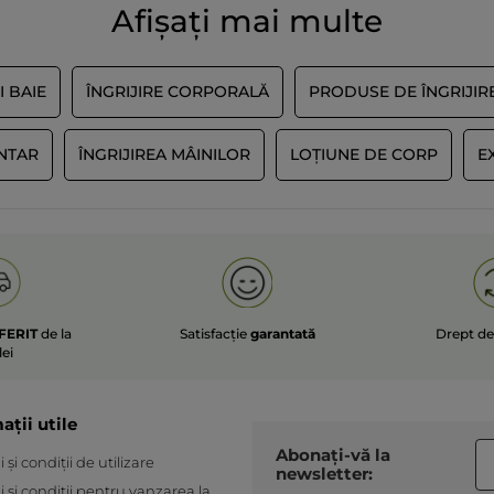
Afișați mai multe
ÎNCĂRCAȚI MAI
I BAIE
ÎNGRIJIRE CORPORALĂ
PRODUSE DE ÎNGRIJIR
NTAR
ÎNGRIJIREA MÂINILOR
LOȚIUNE DE CORP
E
FERIT
de la
Satisfacție
garantată
Drept d
lei
ații utile
Abonați-vă la
și condiții de utilizare
newsletter:
 și condiții pentru vanzarea la