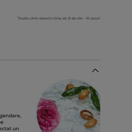
*
Studiu clinic obiectiv timp de 21 de zile – 16 cazuri
egendare,
pe
lectat un