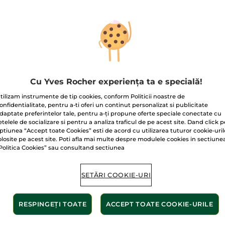
Ulei
pentru
corp
și
păr
Argan
Livrat între 13/
Plată securizat
Satisfacție gar
Cu Yves Rocher experiența ta e specială!
Transport gratuit
tilizam instrumente de tip cookies, conform Politicii noastre de
AFLAȚI MAI MUL
onfidentialitate, pentru a-ti oferi un continut personalizat si publicitate
daptate preferintelor tale, pentru a-ți propune oferte speciale conectate cu
etelele de socializare si pentru a analiza traficul de pe acest site. Dand click p
ptiunea “Accept toate Cookies” esti de acord cu utilizarea tuturor cookie-uril
olosite pe acest site. Poti afla mai multe despre modulele cookies in sectiune
Politica Cookies” sau consultand sectiunea
SETĂRI COOKIE-URI
nte de origine
Formu
RESPINGEȚI TOATE
ACCEPT TOATE COOKIE-URILE
de explozie a naturii în timp ce hrănește, înfrumusețează