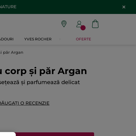
 NATURE
CADOURI
YVES ROCHER
OFERTE
și păr Argan
u corp și păr Argan
sețează și parfumează delicat
DĂUGAȚI O RECENZIE