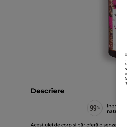
U
c
a
r
o
f
“
Descriere
Ingredie
naturală
Acest ulei de corp și păr oferă o senzație 