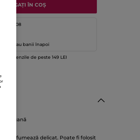
ADĂUGAȚI ÎN COȘ
08 și 14/08
ă
antată sau banii înapoi
 la comenzile de peste 149 LEI
TE
e
or
a
lă vegană
 și parfumează delicat. Poate fi folosit