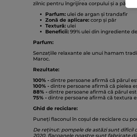
zilnic pentru îngrijirea corpului și a părul
Parfum:
ulei de argan și trandafir
Zonă de aplicare:
corp și păr
Textură:
ulei
Beneficii:
99% ulei din ingrediente de
Parfum:
Senzațiile relaxante ale unui hamam tradiț
Maroc.
Rezultate:
100% -
dintre persoane afirmă că părul este
100% -
dintre persoane afirmă că pielea est
88% -
dintre persoane afirmă că părul est
75% -
dintre persoane afirmă că textura 
Ghid de reciclare:
Puneți flaconul în coșul de reciclare cu 
De reținut: pompele de astăzi sunt dificil d
2020, flacoanele noastre sunt fabricate din 