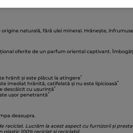
ui sau pentru masaj.
 origine naturală, fără ulei mineral. Hrănește, înfrumus
ional oferite de un parfum oriental captivant. Îmbogățit
*
 hrănit și este plăcut la atingere
*
e imediat hrănită, catifelată și nu este lipicioasă
*
e descâlcit cu ușurință
*
este ușor penetrantă
pompa deasupra.
e reciclat. Lucrăm la acest aspect cu furnizorii și presta
plastic 100% reciclat și reciclabil.