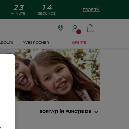
2
3
1
3
:
:
PROFITĂ
MINUTE
SECUNDE
CADOURI
YVES ROCHER
OFERTE
SORTAȚI ÎN FUNCȚIE DE
e