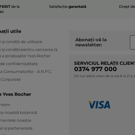
FERIT
de la
Satisfacție
garantată
Drept d
lei
ații utile
Abonați-vă la
și condiții de utilizare
newsletter:
 și condiții pentru vanzarea la
ă a produselor Yves Rocher
SERVICIUL RELAȚII CLIEN
 de confidențialitate
0374 977 000
ia Consumatorilor - A.N.P.C.
De luni până vineri de la ora 8 la 21 și
 Corporate
e Yves Rocher
untem
za noastră botanică
mentele noastre
ări și parteneriate