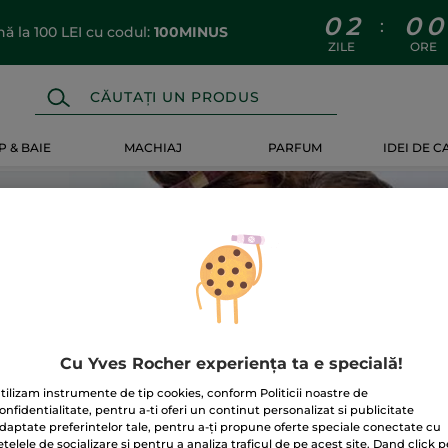
0
2
0
0
:
 la 100 LEI cu codul:
100MINUS
ZILE
ORE
 & BAIE
MACHIAJ
PARFUM
IDEI DE 
NTRU ÎNTREAGA FAMILIE
Cu Yves Rocher experiența ta e specială!
tilizam instrumente de tip cookies, conform Politicii noastre de
onfidentialitate, pentru a-ti oferi un continut personalizat si publicitate
daptate preferintelor tale, pentru a-ți propune oferte speciale conectate cu
etelele de socializare si pentru a analiza traficul de pe acest site. Dand click p