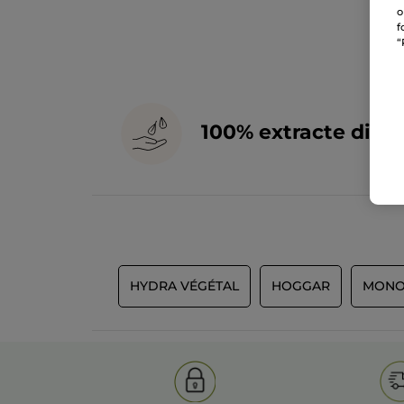
o
f
“
100% extracte din
p
HYDRA VÉGÉTAL
HOGGAR
MONO