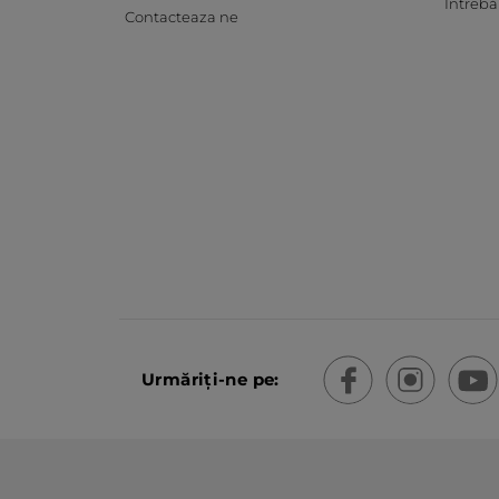
Întrebă
Contacteaza ne
Urmăriți-ne pe: