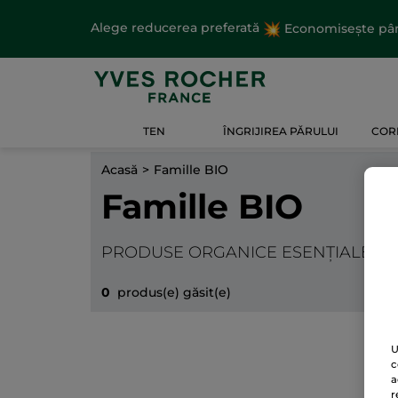
Alege reducerea preferată
Economisește până
TEN
ÎNGRIJIREA PĂRULUI
CORP
Acasă
Famille BIO
Famille BIO
PRODUSE ORGANICE ESENȚIALE PE
0
produs(e) găsit(e)
U
c
a
r