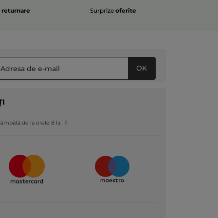
e
returnare
Surprize
oferite
OK
ȚI
 sâmbătă de la orele 8 la 17.