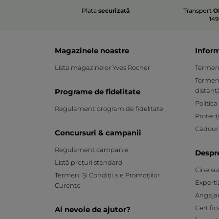
Plata
securizată
Transport
O
149
Magazinele noastre
Inform
Lista magazinelor Yves Rocher
Termeni 
Termeni
distanț
Programe de fidelitate
Politica
Regulament program de fidelitate
Protecț
Cadouri
Concursuri & campanii
Regulament campanie
Despr
Listă prețuri standard
Cine s
Termeni Și Condiții ale Promoțiilor
Experti
Curente
Angaja
Certific
Ai nevoie de ajutor?