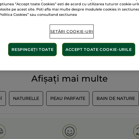
ptiunea “Accept toate Cookies” esti de acord cu utilizarea tuturor cookie-uril
olosite pe acest site. Poti afla mai multe despre modulele cookies in sectiune
Politica Cookies” sau consultand sectiunea
SETĂRI COOKIE-URI
60 de hectare
de
lante
terenuri pe care se 
RESPINGEȚI TOATE
ACCEPT TOATE COOKIE-URILE
Afișați mai multe
Ï
NATURELLE
PEAU PARFAITE
BAIN DE NATURE