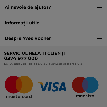
Regulament campanie
Ai nevoie de ajutor?
Listă prețuri standard
Contacteaza ne
Termeni Și Condiții ale Promoțiilor Curente
Informații utile
Termeni și condiții de utilizare
Despre Yves Rocher
Termeni și condiții pentru vanzarea la distanță a
produselor Yves Rocher
Cine suntem
SERVICIUL RELAȚII CLIENȚI
Politica de confidențialitate
Expertiza noastră botanică
0374 977 000
Protecția Consumatorilor - A.N.P.C.
De luni până vineri de la ora 8 la 21 și sâmbătă de la orele 8 la 17.
Angajamentele noastre
Certificări și parteneriate
Cadouri Corporate
Întrebări frecvente