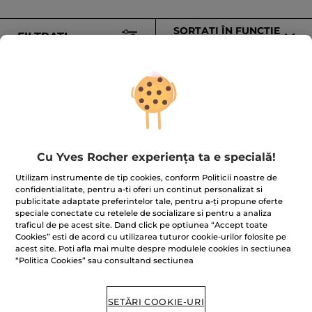
SORTAȚI ÎN FUNCȚIE
FILTRAȚI
DE
-28%
Cu Yves Rocher experiența ta e specială!
Set Îngrijire Masculină
Spumă de ras
Utilizam instrumente de tip cookies, conform Politicii noastre de
confidentialitate, pentru a-ti oferi un continut personalizat si
publicitate adaptate preferintelor tale, pentru a-ți propune oferte
200 ml
speciale conectate cu retelele de socializare si pentru a analiza
(346)
traficul de pe acest site. Dand click pe optiunea “Accept toate
Cookies” esti de acord cu utilizarea tuturor cookie-urilor folosite pe
239.50 Lei / 1l
acest site. Poti afla mai multe despre modulele cookies in sectiunea
75.00 Lei
47.90 Lei
103.90 Lei
“Politica Cookies” sau consultand sectiunea
ADĂUGAȚI ÎN
ADĂUGAȚI ÎN
SETĂRI COOKIE-URI
COȘ
COȘ