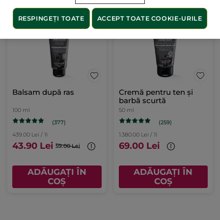
RESPINGEȚI TOATE
ACCEPT TOATE COOKIE-URILE
-26%
Balsam după ras
Cremă pentru ten și
barbă scurtă
100 ml
50 ml
(377)
(259)
439.00 Lei / 1l
1.380.00 Lei / 1l
43.90 Lei
69.00 Lei
59.00 Lei
ADĂUGAȚI ÎN
ADĂUGAȚI ÎN
COȘ
COȘ