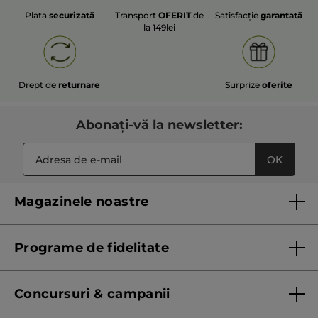
Plata
securizată
Transport
OFERIT
de
Satisfacție
garantată
la 149lei
Drept de
returnare
Surprize
oferite
Abonați-vă la newsletter:
OK
Magazinele noastre
Lista magazinelor Yves Rocher
Programe de fidelitate
Regulament program de fidelitate
Concursuri & campanii