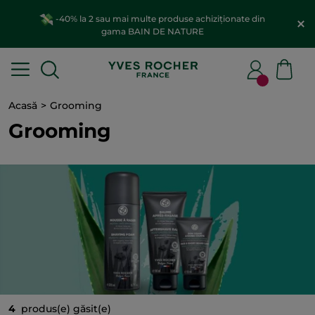
-40% la 2 sau mai multe produse achiziționate din
gama BAIN DE NATURE
Acasă
Grooming
Grooming
4
produs(e) găsit(e)