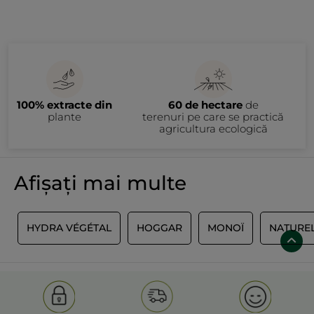
100% extracte din
60 de hectare
de
plante
terenuri pe care se practică
agricultura ecologică
Afișați mai multe
E
HYDRA VÉGÉTAL
HOGGAR
MONOÏ
NATURE