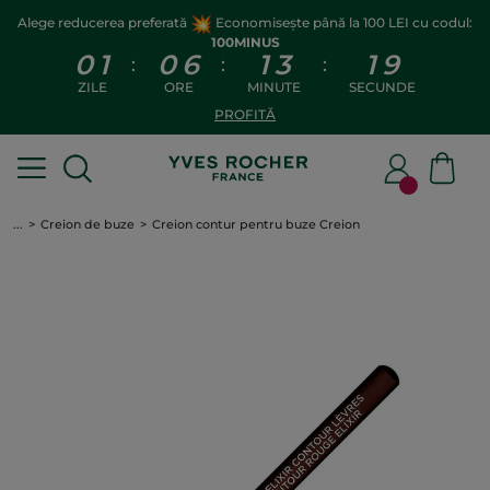
Alege reducerea preferată
Economisește până la 100 LEI cu codul:
100MINUS
0
1
0
6
1
3
1
9
:
:
:
ZILE
ORE
MINUTE
SECUNDE
PROFITĂ
...
Creion de buze
Creion contur pentru buze Creion