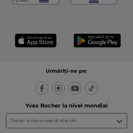
produits qui vont bien car nous allons
vraiment finir par ne plus savoir quoi
vous acheter …
TRADUCERE CU GOOGLE
Postată inițial pe yves-rocher.fr
Service Clients
·
4 ani în urmă
Răspuns de la yves-rocher.fr:
Bonjour,
Nous sommes navrés d'apprendre
Urmăriți-ne pe:
que la nouvelle formulation et les
nouvelles teintes du Rouge Elixir
Contour Lèvres ne vous conviennent
pas.
Nous prenons pleinement en
Yves Rocher la nivel mondial
considération vos remarques et les
faisons suivre au service concerné.
A bientôt !
Treceți la site-ul web al altei țări