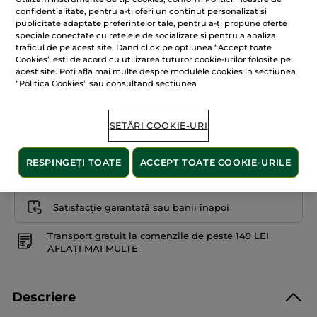
stele.
29.909.10 Lei / 1kg
confidentialitate, pentru a-ti oferi un continut personalizat si
Citiți
publicitate adaptate preferintelor tale, pentru a-ți propune oferte
recenzii
pentru
speciale conectate cu retelele de socializare si pentru a analiza
Creion
traficul de pe acest site. Dand click pe optiunea “Accept toate
contur
Cookies” esti de acord cu utilizarea tuturor cookie-urilor folosite pe
pentru
08. Cireașă Neagră
buze
acest site. Poti afla mai multe despre modulele cookies in sectiunea
Creion
“Politica Cookies” sau consultand sectiunea
ADĂUGAȚI ÎN COȘ
SETĂRI COOKIE-URI
Livrat între 12/08 și 14/08
RESPINGEȚI TOATE
ACCEPT TOATE COOKIE-URILE
Plată securizată
Satisfacție garantată sau banii înapoi
Transport gratuit la comenzile de peste 149 LEI
AFLAȚI MAI MULTE
Descriere