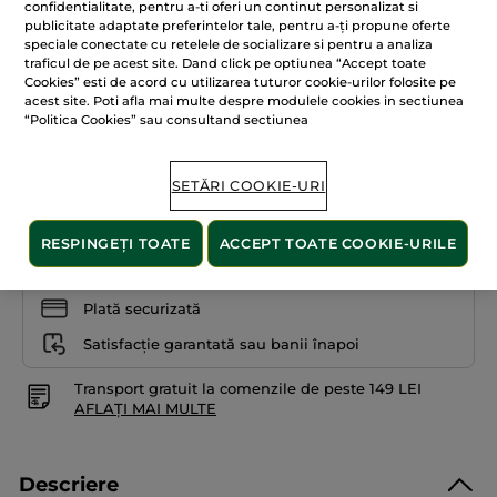
55.00 Lei
79.00 Lei
-30%
confidentialitate, pentru a-ti oferi un continut personalizat si
5
publicitate adaptate preferintelor tale, pentru a-ți propune oferte
stele.
7.857.15 Lei / 1l
Citiți
speciale conectate cu retelele de socializare si pentru a analiza
recenzii
traficul de pe acest site. Dand click pe optiunea “Accept toate
pentru
+10
Cookies” esti de acord cu utilizarea tuturor cookie-urilor folosite pe
Ruj
lichid
acest site. Poti afla mai multe despre modulele cookies in sectiunea
Absolut
110. Coquelicot
“Politica Cookies” sau consultand sectiunea
Elixir
Flacon
SETĂRI COOKIE-URI
ADĂUGAȚI ÎN COȘ
RESPINGEȚI TOATE
ACCEPT TOATE COOKIE-URILE
Livrat între 12/08 și 14/08
Plată securizată
Satisfacție garantată sau banii înapoi
Transport gratuit la comenzile de peste 149 LEI
AFLAȚI MAI MULTE
Descriere