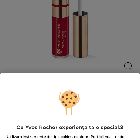
Ruj lichid Absolut Elixir Flacon
Ultra pigmentare timp de 12 ore*
7 ml
Cu Yves Rocher experiența ta e specială!
★★★★★
★★★★★
3.5
(389)
ADĂUGAȚI O RECENZIE
3.5
Utilizam instrumente de tip cookies, conform Politicii noastre de
din