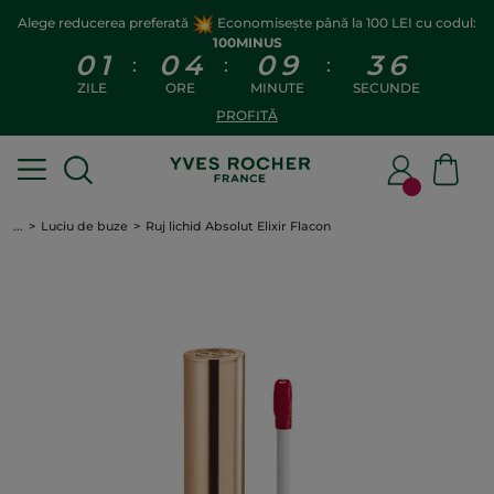
Alege reducerea preferată
Economisește până la 100 LEI cu codul:
100MINUS
0
1
0
4
0
9
3
6
:
:
:
ZILE
ORE
MINUTE
SECUNDE
PROFITĂ
...
Luciu de buze
Ruj lichid Absolut Elixir Flacon