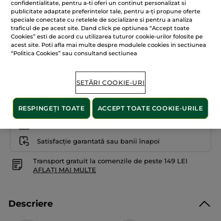
4
confidentialitate, pentru a-ti oferi un continut personalizat si
din
89.00 Lei
publicitate adaptate preferintelor tale, pentru a-ți propune oferte
5
speciale conectate cu retelele de socializare si pentru a analiza
stele.
24.054.06 Lei / 1kg
Citiți
traficul de pe acest site. Dand click pe optiunea “Accept toate
recenzii
Cookies” esti de acord cu utilizarea tuturor cookie-urilor folosite pe
pentru
+20
acest site. Poti afla mai multe despre modulele cookies in sectiunea
Ruj
Elixir
“Politica Cookies” sau consultand sectiunea
Satinat
06. Beige apaisant
Baton
SETĂRI COOKIE-URI
Trimiteți-mi un e-mail când este disponibil
RESPINGEȚI TOATE
ACCEPT TOATE COOKIE-URILE
Plată securizată
Satisfacție garantată sau banii înapoi
Transport gratuit la comenzile de peste 149 LEI
AFLAȚI MAI MULTE
Descriere