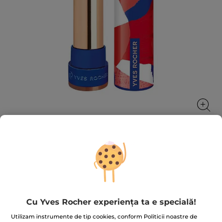
Ruj Elixir Satinat Baton
Rouge Elixir Satin este un ruj ultra-pigmentat,
confortabil, care îngrijește buzele.
3.7 g
Cu Yves Rocher experiența ta e specială!
★★★★★
★★★★★
4.0
(304)
ADĂUGAȚI O RECENZIE
Utilizam instrumente de tip cookies, conform Politicii noastre de