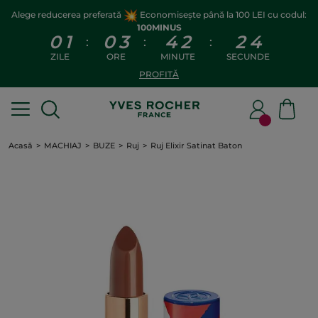
Alege reducerea preferată
Economisește până la 100 LEI cu codul:
100MINUS
0
1
0
3
4
2
2
4
:
:
:
ZILE
ORE
MINUTE
SECUNDE
PROFITĂ
Acasă
MACHIAJ
BUZE
Ruj
Ruj Elixir Satinat Baton