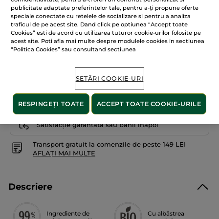
pentru
+9
publicitate adaptate preferintelor tale, pentru a-ți propune oferte
Corector
speciale conectate cu retelele de socializare si pentru a analiza
Baton
traficul de pe acest site. Dand click pe optiunea “Accept toate
Beige 025
Cookies” esti de acord cu utilizarea tuturor cookie-urilor folosite pe
acest site. Poti afla mai multe despre modulele cookies in sectiunea
“Politica Cookies” sau consultand sectiunea
ADĂUGAȚI ÎN COȘ
SETĂRI COOKIE-URI
Livrat între 10/08 și 12/08
RESPINGEȚI TOATE
ACCEPT TOATE COOKIE-URILE
Plată securizată
Satisfacție garantată sau banii înapoi
Transport gratuit la comenzile de peste 149 LEI
AFLAȚI MAI MULTE
Descriere
Ingrediente de
Cu albăstrea