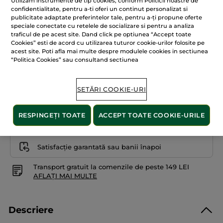
Utilizam instrumente de tip cookies, conform Politicii noastre de
stele.
2.300.00 Lei / 1l
confidentialitate, pentru a-ti oferi un continut personalizat si
Citiți
publicitate adaptate preferintelor tale, pentru a-ți propune oferte
recenzii
pentru
speciale conectate cu retelele de socializare si pentru a analiza
+10
Fond
traficul de pe acest site. Dand click pe optiunea “Accept toate
de
Cookies” esti de acord cu utilizarea tuturor cookie-urilor folosite pe
ten
Brun
iluminator
acest site. Poti afla mai multe despre modulele cookies in sectiunea
cu
“Politica Cookies” sau consultand sectiunea
efect
Nude
Tub
ADĂUGAȚI ÎN COȘ
SETĂRI COOKIE-URI
Livrat între 10/08 și 12/08
RESPINGEȚI TOATE
ACCEPT TOATE COOKIE-URILE
Plată securizată
Satisfacție garantată sau banii înapoi
Transport gratuit la comenzile de peste 149 LEI
AFLAȚI MAI MULTE
Descriere