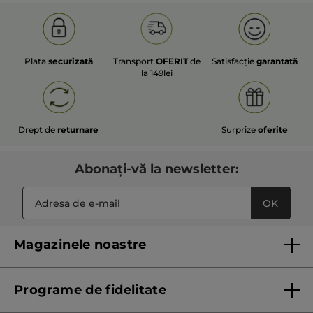
Plata
securizată
Transport
OFERIT
de
Satisfacție
garantată
la 149lei
Drept de
returnare
Surprize
oferite
Abonați-vă la newsletter:
OK
Magazinele noastre
Lista magazinelor Yves Rocher
Programe de fidelitate