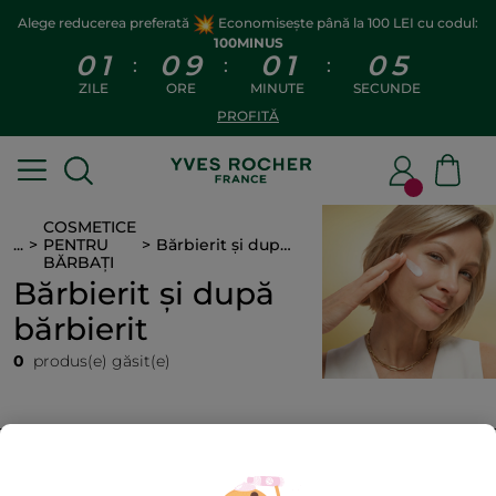
Alege reducerea preferată
Economisește până la 100 LEI cu codul:
100MINUS
0
1
0
9
0
1
0
5
:
:
:
ZILE
ORE
MINUTE
SECUNDE
PROFITĂ
COSMETICE
...
PENTRU
Bărbierit și după bărbierit
BĂRBAȚI
Bărbierit și după
bărbierit
0
produs(e) găsit(e)
SORTAȚI ÎN FUNCȚIE
FILTRAȚI
DE