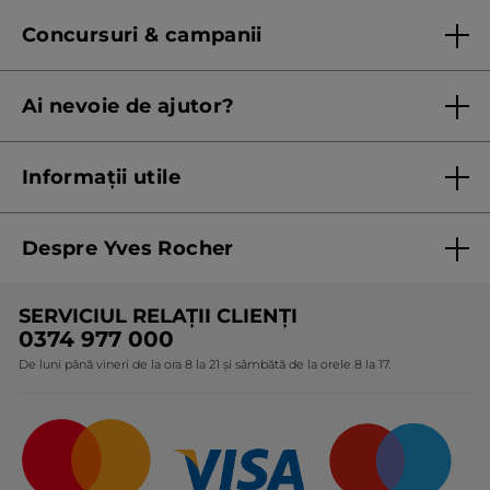
Regulament program de fidelitate
Concursuri & campanii
Regulament campanie
Ai nevoie de ajutor?
Listă prețuri standard
Contacteaza ne
Termeni Și Condiții ale Promoțiilor Curente
Informații utile
Termeni și condiții de utilizare
Despre Yves Rocher
Termeni și condiții pentru vanzarea la distanță a
produselor Yves Rocher
Cine suntem
SERVICIUL RELAȚII CLIENȚI
Politica de confidențialitate
Expertiza noastră botanică
0374 977 000
Protecția Consumatorilor - A.N.P.C.
De luni până vineri de la ora 8 la 21 și sâmbătă de la orele 8 la 17.
Angajamentele noastre
Certificări și parteneriate
Cadouri Corporate
Întrebări frecvente