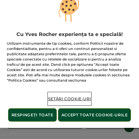
Cu Yves Rocher experiența ta e specială!
Utilizam instrumente de tip cookies, conform Politicii noastre de
confidentialitate, pentru a-ti oferi un continut personalizat si
publicitate adaptate preferintelor tale, pentru a-ți propune oferte
speciale conectate cu retelele de socializare si pentru a analiza
traficul de pe acest site. Dand click pe optiunea “Accept toate
100% extracte din
60 de hectare
de
Cookies” esti de acord cu utilizarea tuturor cookie-urilor folosite pe
plante
terenuri pe care se practică
acest site. Poti afla mai multe despre modulele cookies in sectiunea
agricultura ecologică
“Politica Cookies” sau consultand sectiunea
Afișați mai multe
SETĂRI COOKIE-URI
RESPINGEȚI TOATE
ACCEPT TOATE COOKIE-URILE
COSMETICE PENTRU BĂRBAȚI
ÎNGRIJIRE PENTRU B