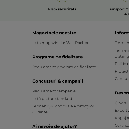
Plata
securizată
Transport
O
149
Magazinele noastre
Inform
Lista magazinelor Yves Rocher
Termeni 
Termeni
distanț
Programe de fidelitate
Politica
Regulament program de fidelitate
Protecț
Cadouri
Concursuri & campanii
Regulament campanie
Despr
Listă prețuri standard
Cine s
Termeni Și Condiții ale Promoțiilor
Experti
Curente
Angaja
Certific
Ai nevoie de ajutor?