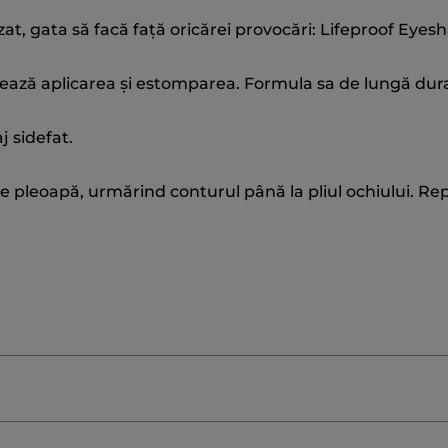
zat, gata să facă față oricărei provocări: Lifeproof Eyes
itează aplicarea și estomparea. Formula sa de lungă durat
j sidefat.
 pe pleoapă, urmărind conturul până la pliul ochiului. R