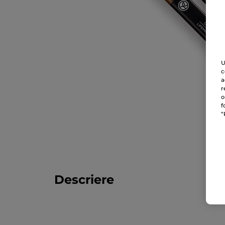
U
c
a
r
o
f
“
Descriere