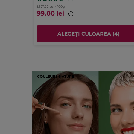
Valoarea produsului
1.677.97 Lei / 100g
5.0
99.00 lei
ALEGEȚI CULOAREA (4)
COULEURS NATURE