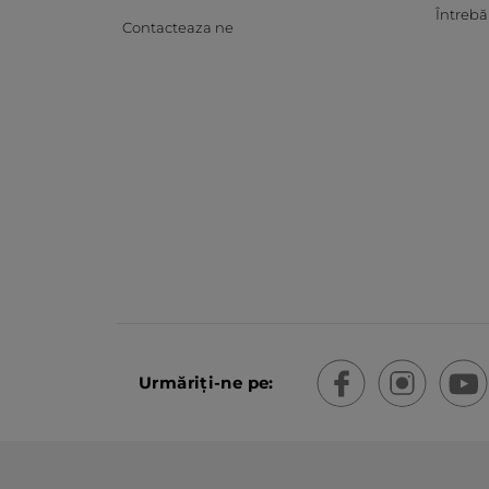
Întrebă
Contacteaza ne
Urmăriți-ne pe: