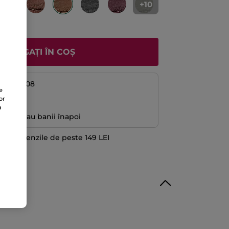
+10
ADĂUGAȚI ÎN COȘ
08 și 12/08
e
or
ă
a
antată sau banii înapoi
 la comenzile de peste 149 LEI
TE