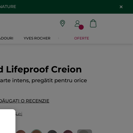
 NATURE
CADOURI
YVES ROCHER
OFERTE
d Lifeproof Creion
rte intens, pregătit pentru orice
DĂUGAȚI O RECENZIE
59.00 Lei
/ 1kg