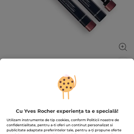
Creion-fard Lifeproof Creion
Pentru un bronz foarte intens, pregătit pentru orice
provocare
1.4 g
Cu Yves Rocher experiența ta e specială!
★★★★★
★★★★★
4.2
(508)
ADĂUGAȚI O RECENZIE
4.2
Utilizam instrumente de tip cookies, conform Politicii noastre de
din
39.90 Lei
59.00 Lei
-32%
confidentialitate, pentru a-ti oferi un continut personalizat si
5
stele.
publicitate adaptate preferintelor tale, pentru a-ți propune oferte
28.500.00 Lei / 1kg
Citiți