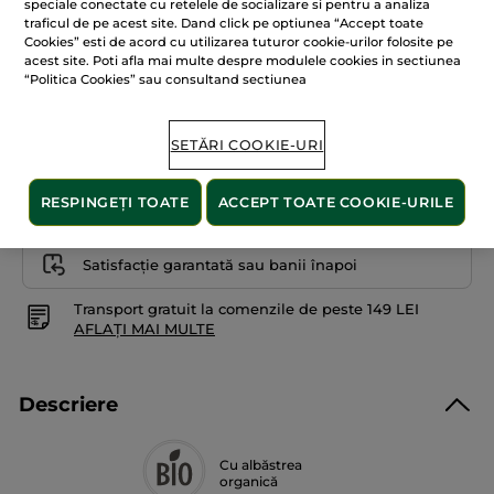
speciale conectate cu retelele de socializare si pentru a analiza
recenzii
traficul de pe acest site. Dand click pe optiunea “Accept toate
pentru
+10
Cookies” esti de acord cu utilizarea tuturor cookie-urilor folosite pe
Creion-
fard
acest site. Poti afla mai multe despre modulele cookies in sectiunea
Lifeproof
Iris
“Politica Cookies” sau consultand sectiunea
Creion
SETĂRI COOKIE-URI
ADĂUGAȚI ÎN COȘ
RESPINGEȚI TOATE
ACCEPT TOATE COOKIE-URILE
Plată securizată
Satisfacție garantată sau banii înapoi
Transport gratuit la comenzile de peste 149 LEI
AFLAȚI MAI MULTE
Descriere
Cu albăstrea
organică