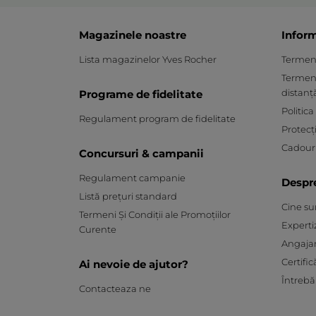
Magazinele noastre
Inform
Lista magazinelor Yves Rocher
Termeni 
Termeni
distanț
Programe de fidelitate
Politica
Regulament program de fidelitate
Protecț
Cadouri
Concursuri & campanii
Regulament campanie
Despr
Listă prețuri standard
Cine s
Termeni Și Condiții ale Promoțiilor
Experti
Curente
Angaja
Certific
Ai nevoie de ajutor?
Întrebă
Contacteaza ne