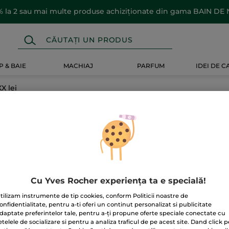
 la 2 sau mai multe produse achiziționate din gama BAIN DE
 & BAIE
MACHIAJ
PARFUM
IDEI DE 
X lei
Cu Yves Rocher experiența ta e specială!
tilizam instrumente de tip cookies, conform Politicii noastre de
onfidentialitate, pentru a-ti oferi un continut personalizat si publicitate
daptate preferintelor tale, pentru a-ți propune oferte speciale conectate cu
etelele de socializare si pentru a analiza traficul de pe acest site. Dand click p