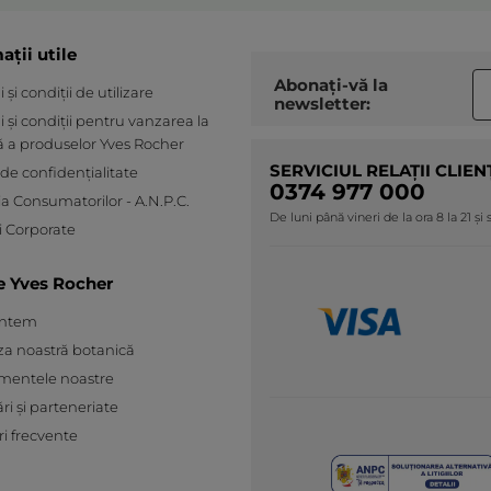
ații utile
Abonați-vă la
și condiții de utilizare
newsletter:
 și condiții pentru vanzarea la
ă a produselor Yves Rocher
SERVICIUL RELAȚII CLIEN
 de confidențialitate
0374 977 000
ia Consumatorilor - A.N.P.C.
De luni până vineri de la ora 8 la 21 și
 Corporate
e Yves Rocher
untem
za noastră botanică
mentele noastre
ări și parteneriate
ri frecvente