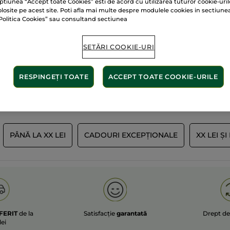
ptiunea “Accept toate Cookies” esti de acord cu utilizarea tuturor cookie-uril
olosite pe acest site. Poti afla mai multe despre modulele cookies in sectiune
Politica Cookies” sau consultand sectiunea
60 de hectare
de
lante
SETĂRI COOKIE-URI
terenuri pe care se 
RESPINGEȚI TOATE
ACCEPT TOATE COOKIE-URILE
Afișați mai multe
PÂNĂ LA XX LEI
CADOURI EXCEPȚIONALE
XX LEI Ș
FERIT
de la
Satisfacție
garantată
Drept d
lei