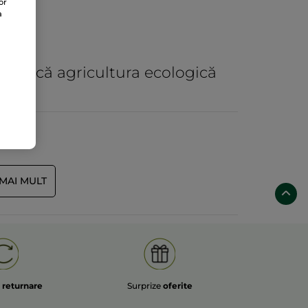
or
a
practică agricultura ecologică
I MAI MULT
e
returnare
Surprize
oferite