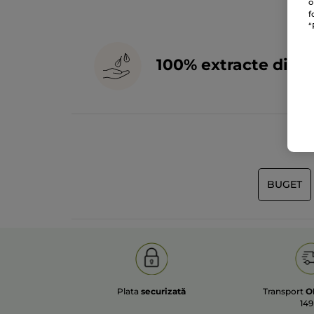
o
f
“
100% extracte din
p
BUGET
Plata
securizată
Transport
O
149