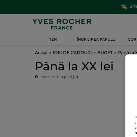
-40%
TEN
ÎNGRIJIREA PĂRULUI
CORP
Acasă
IDEI DE CADOURI
BUGET
Până la X
Până la XX lei
0
produs(e) găsit(e)
U
c
a
r