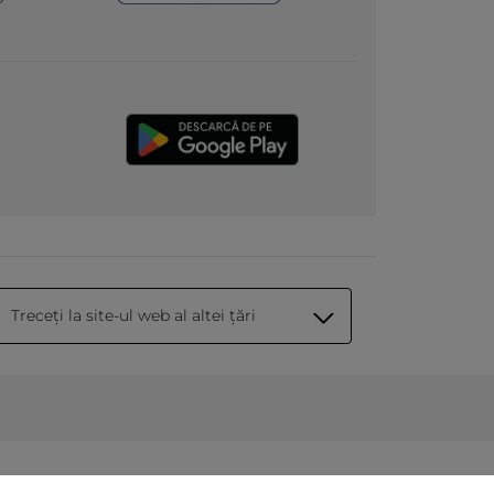
Treceți la site-ul web al altei țări