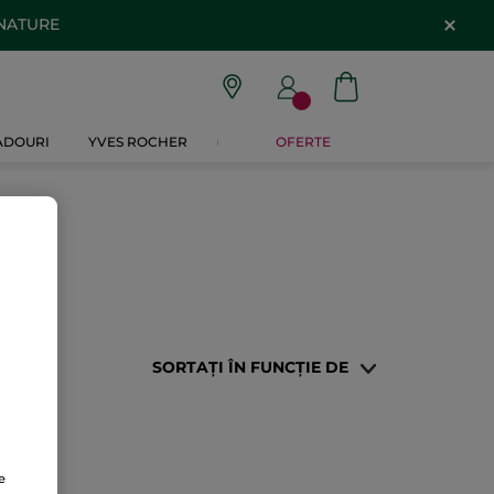
 NATURE
CADOURI
YVES ROCHER
OFERTE
SORTAȚI ÎN FUNCȚIE DE
e