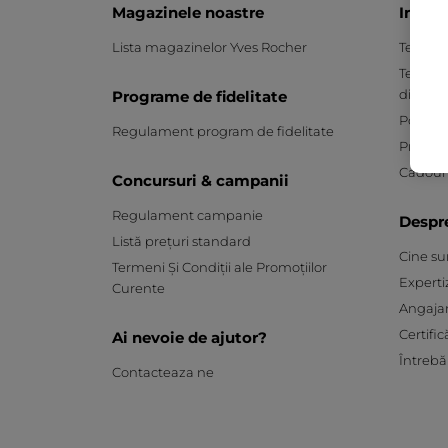
Magazinele noastre
Inform
Lista magazinelor Yves Rocher
Termeni 
Termeni
distanț
Programe de fidelitate
Politica
Regulament program de fidelitate
Protecț
Cadouri
Concursuri & campanii
Regulament campanie
Despr
Listă prețuri standard
Cine s
Termeni Și Condiții ale Promoțiilor
Experti
Curente
Angaja
Certific
Ai nevoie de ajutor?
Întrebă
Contacteaza ne