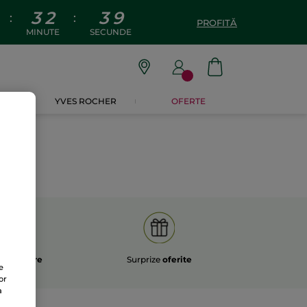
3
2
3
8
:
:
PROFITĂ
MINUTE
SECUNDE
CADOURI
YVES ROCHER
OFERTE
e
returnare
Surprize
oferite
e
or
a