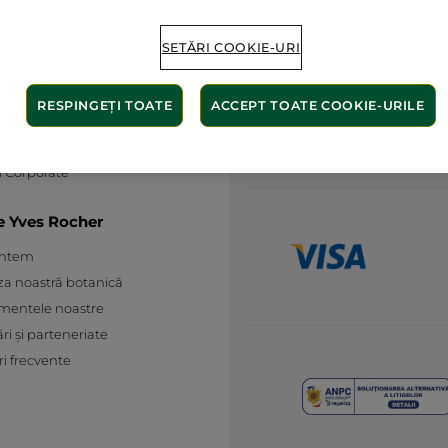
ații utile
Abonați-vă la
și condiții de utilizare
SETĂRI COOKIE-URI
newsletter:
 și condiții pentru vanzarea la
ă a produselor Yves Rocher
RESPINGEȚI TOATE
ACCEPT TOATE COOKIE-URILE
SERVICIUL RELAȚII CLIEN
 de confidențialitate
0374 977 000
ia Consumatorilor - A.N.P.C.
De luni până vineri de la ora 8 la 21 și
 Corporate
e Yves Rocher
untem
za noastră botanică
mentele noastre
ări și parteneriate
ri frecvente