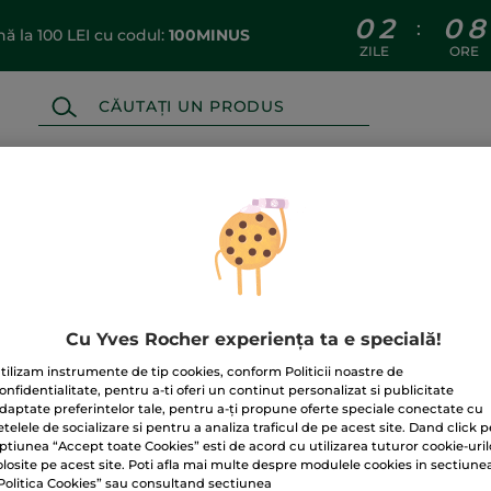
0
2
0
8
:
 la 100 LEI cu codul:
100MINUS
ZILE
ORE
 & BAIE
MACHIAJ
PARFUM
IDEI DE 
Cu Yves Rocher experiența ta e specială!
tilizam instrumente de tip cookies, conform Politicii noastre de
onfidentialitate, pentru a-ti oferi un continut personalizat si publicitate
daptate preferintelor tale, pentru a-ți propune oferte speciale conectate cu
FERIT
de la
Satisfacție
garantată
Drept d
etelele de socializare si pentru a analiza traficul de pe acest site. Dand click p
lei
ptiunea “Accept toate Cookies” esti de acord cu utilizarea tuturor cookie-uril
olosite pe acest site. Poti afla mai multe despre modulele cookies in sectiune
Politica Cookies” sau consultand sectiunea