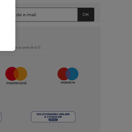
OK
ȚI
 sâmbătă de la orele 8 la 17.