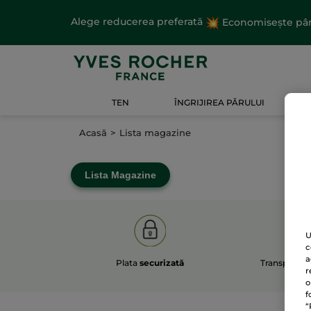
Alege reducerea preferată
Economisește până
TEN
ÎNGRIJIREA PĂRULUI
CORP
Acasă
Lista magazine
Lista Magazine
U
c
a
Plata
securizată
Transport
O
r
149
o
f
“