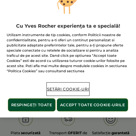
Cu Yves Rocher experiența ta e specială!
100% extracte din
60 de hectare
de
Utilizam instrumente de tip cookies, conform Politicii noastre de
plante
terenuri pe care se practică
confidentialitate, pentru a-ti oferi un continut personalizat si
agricultura ecologică
publicitate adaptate preferintelor tale, pentru a-ți propune oferte
speciale conectate cu retelele de socializare si pentru a analiza
traficul de pe acest site. Dand click pe optiunea “Accept toate
Cookies” esti de acord cu utilizarea tuturor cookie-urilor folosite pe
acest site. Poti afla mai multe despre modulele cookies in sectiunea
Afișați mai multe
“Politica Cookies” sau consultand sectiunea
S
OLD PRODUCT LINE
LES DEODORANTS NAT.
SA
SETĂRI COOKIE-URI
RESPINGEȚI TOATE
ACCEPT TOATE COOKIE-URILE
Plata
securizată
Transport
OFERIT
de
Satisfacție
garantată