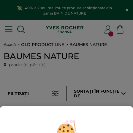
-40% la 2 sau mai multe produse achiziționate din
gama BAIN DE NATURE
Acasă
OLD PRODUCT LINE
BAUMES NATURE
BAUMES NATURE
0
produs(e) găsit(e)
SORTAȚI ÎN FUNCȚIE
FILTRAȚI
DE