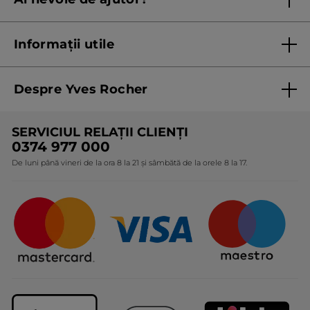
Listă prețuri standard
Contacteaza ne
Termeni Și Condiții ale Promoțiilor Curente
Informații utile
Termeni și condiții de utilizare
Despre Yves Rocher
Termeni și condiții pentru vanzarea la distanță a
produselor Yves Rocher
Cine suntem
SERVICIUL RELAȚII CLIENȚI
Politica de confidențialitate
Expertiza noastră botanică
0374 977 000
Protecția Consumatorilor - A.N.P.C.
De luni până vineri de la ora 8 la 21 și sâmbătă de la orele 8 la 17.
Angajamentele noastre
Certificări și parteneriate
Cadouri Corporate
Întrebări frecvente