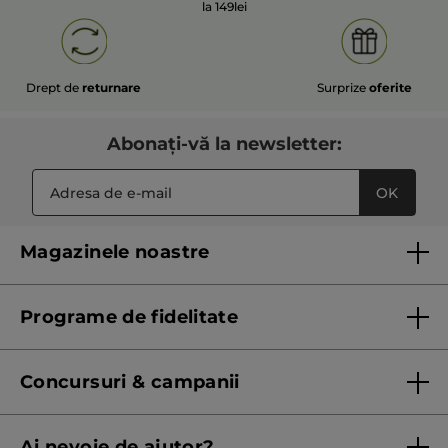
la 149lei
Drept de
returnare
Surprize
oferite
Abonați-vă la newsletter:
OK
Magazinele noastre
Lista magazinelor Yves Rocher
Programe de fidelitate
Regulament program de fidelitate
Concursuri & campanii
Regulament campanie
Ai nevoie de ajutor?