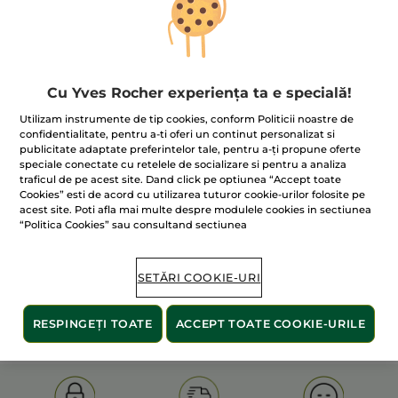
Cu Yves Rocher experiența ta e specială!
Utilizam instrumente de tip cookies, conform Politicii noastre de
confidentialitate, pentru a-ti oferi un continut personalizat si
publicitate adaptate preferintelor tale, pentru a-ți propune oferte
100% extracte din
60 de hectare
de
speciale conectate cu retelele de socializare si pentru a analiza
plante
terenuri pe care se practică
traficul de pe acest site. Dand click pe optiunea “Accept toate
agricultura ecologică
Cookies” esti de acord cu utilizarea tuturor cookie-urilor folosite pe
acest site. Poti afla mai multe despre modulele cookies in sectiunea
“Politica Cookies” sau consultand sectiunea
Afișați mai multe
SETĂRI COOKIE-URI
S
OLD PRODUCT LINE
LES DEODORANTS NAT.
SA
RESPINGEȚI TOATE
ACCEPT TOATE COOKIE-URILE