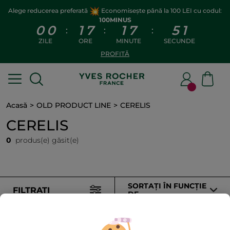
Alege reducerea preferată
Economisește până la 100 LEI cu codul:
100MINUS
0
0
1
7
1
7
5
1
:
:
:
ZILE
ORE
MINUTE
SECUNDE
PROFITĂ
Acasă
OLD PRODUCT LINE
CERELIS
CERELIS
0
produs(e) găsit(e)
SORTAȚI ÎN FUNCȚIE
FILTRAȚI
DE