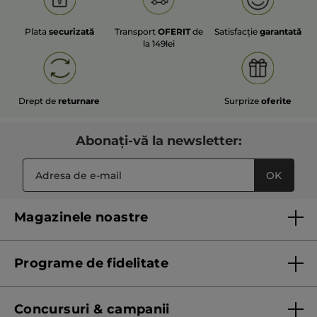
Plata
securizată
Transport
OFERIT
de
Satisfacție
garantată
la 149lei
Drept de
returnare
Surprize
oferite
Abonați-vă la newsletter:
OK
Magazinele noastre
Lista magazinelor Yves Rocher
Programe de fidelitate
Regulament program de fidelitate
Concursuri & campanii