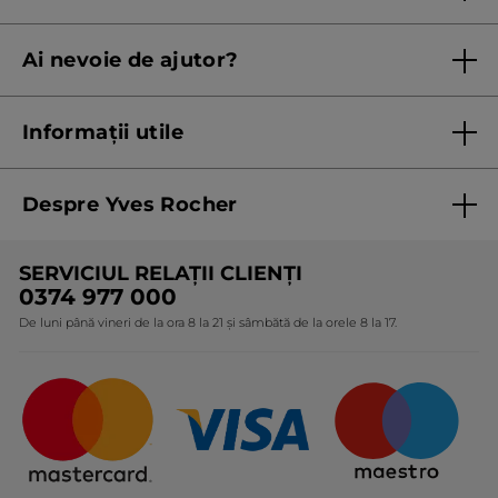
Regulament campanie
Ai nevoie de ajutor?
Listă prețuri standard
Contacteaza ne
Termeni Și Condiții ale Promoțiilor Curente
Informații utile
Termeni și condiții de utilizare
Despre Yves Rocher
Termeni și condiții pentru vanzarea la distanță a
produselor Yves Rocher
Cine suntem
SERVICIUL RELAȚII CLIENȚI
Politica de confidențialitate
Expertiza noastră botanică
0374 977 000
Protecția Consumatorilor - A.N.P.C.
De luni până vineri de la ora 8 la 21 și sâmbătă de la orele 8 la 17.
Angajamentele noastre
Certificări și parteneriate
Cadouri Corporate
Întrebări frecvente