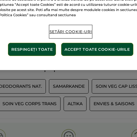
ptiunea “Accept toate Cookies” esti de acord cu utilizarea tuturor cookie-uril
olosite pe acest site. Poti afla mai multe despre modulele cookies in sectiune
Politica Cookies” sau consultand sectiunea
60 de hectare
de
SETĂRI COOKIE-URI
lante
terenuri pe care se 
RESPINGEȚI TOATE
ACCEPT TOATE COOKIE-URILE
Afișați mai multe
 DEODORANTS NAT.
SAMARKANDE
SOIN VEG CAP LIS
SOIN VEG CORPS TRANS
ALTIKA
ENVIES & SAISONS