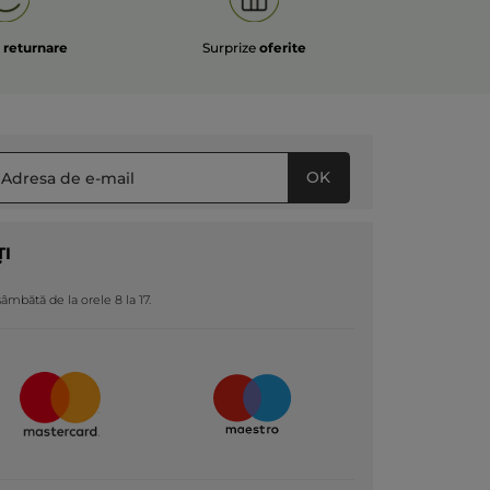
e
returnare
Surprize
oferite
OK
ȚI
 sâmbătă de la orele 8 la 17.