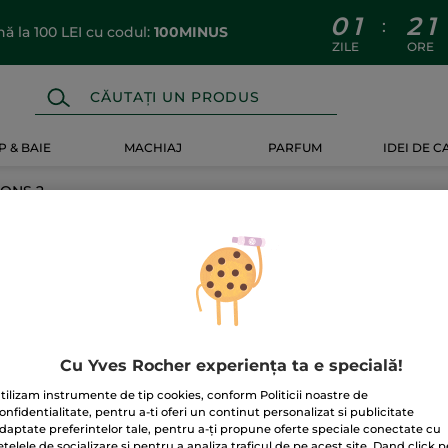
0
1
2
1
:
 la 100 LEI cu codul:
100MINUS
ZILE
ORE
 & BAIE
MACHIAJ
PARFUM
IDEI DE 
SONS 2
NS 2
Cu Yves Rocher experiența ta e specială!
tilizam instrumente de tip cookies, conform Politicii noastre de
onfidentialitate, pentru a-ti oferi un continut personalizat si publicitate
daptate preferintelor tale, pentru a-ți propune oferte speciale conectate cu
etelele de socializare si pentru a analiza traficul de pe acest site. Dand click p