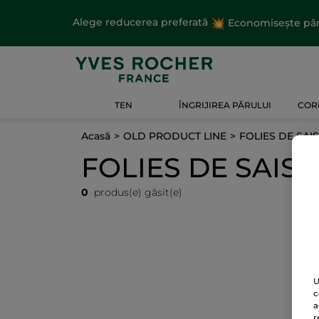
Alege reducerea preferată
Economisește până
TEN
ÎNGRIJIREA PĂRULUI
CORP
Acasă
OLD PRODUCT LINE
FOLIES DE SAI
FOLIES DE SAISO
0
produs(e) găsit(e)
U
c
a
r