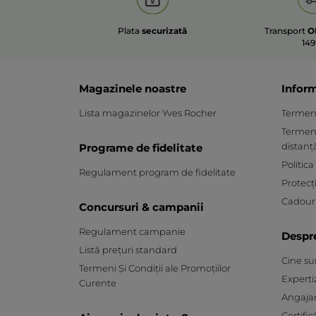
Plata
securizată
Transport
O
149
Magazinele noastre
Inform
Lista magazinelor Yves Rocher
Termeni 
Termeni
distanț
Programe de fidelitate
Politica
Regulament program de fidelitate
Protecț
Cadouri
Concursuri & campanii
Regulament campanie
Despr
Listă prețuri standard
Cine s
Termeni Și Condiții ale Promoțiilor
Experti
Curente
Angaja
Certific