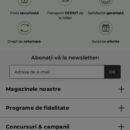
Plata
securizată
Transport
OFERIT
de
Satisfacție
garantată
la 149lei
Drept de
returnare
Surprize
oferite
Abonați-vă la newsletter:
OK
Magazinele noastre
Lista magazinelor Yves Rocher
Programe de fidelitate
Regulament program de fidelitate
Concursuri & campanii