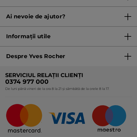
Regulament campanie
Ai nevoie de ajutor?
Listă prețuri standard
Contacteaza ne
Termeni Și Condiții ale Promoțiilor Curente
Informații utile
Termeni și condiții de utilizare
Despre Yves Rocher
Termeni și condiții pentru vanzarea la distanță a
produselor Yves Rocher
Cine suntem
SERVICIUL RELAȚII CLIENȚI
Politica de confidențialitate
Expertiza noastră botanică
0374 977 000
Protecția Consumatorilor - A.N.P.C.
De luni până vineri de la ora 8 la 21 și sâmbătă de la orele 8 la 17.
Angajamentele noastre
Certificări și parteneriate
Cadouri Corporate
Întrebări frecvente