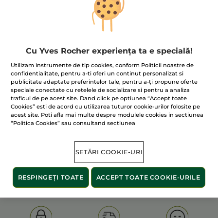
Cu Yves Rocher experiența ta e specială!
Utilizam instrumente de tip cookies, conform Politicii noastre de
confidentialitate, pentru a-ti oferi un continut personalizat si
publicitate adaptate preferintelor tale, pentru a-ți propune oferte
100% extracte din
60 de hectare
de
speciale conectate cu retelele de socializare si pentru a analiza
plante
terenuri pe care se practică
traficul de pe acest site. Dand click pe optiunea “Accept toate
agricultura ecologică
Cookies” esti de acord cu utilizarea tuturor cookie-urilor folosite pe
acest site. Poti afla mai multe despre modulele cookies in sectiunea
“Politica Cookies” sau consultand sectiunea
Afișați mai multe
SETĂRI COOKIE-URI
S
OLD PRODUCT LINE
LES DEODORANTS NAT.
SA
RESPINGEȚI TOATE
ACCEPT TOATE COOKIE-URILE