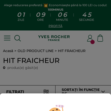
Alege reducerea preferată
Economisește până la 100 LEI cu codul:
100MINUS
0
1
0
9
0
6
4
5
:
:
:
ZILE
ORE
MINUTE
SECUNDE
PROFITĂ
Acasă
OLD PRODUCT LINE
HIT FRAICHEUR
HIT FRAICHEUR
0
produs(e) găsit(e)
SORTAȚI ÎN FUNCȚIE
FILTRAȚI
DE