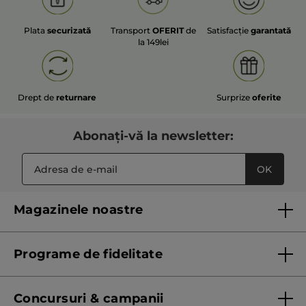
Plata
securizată
Transport
OFERIT
de
Satisfacție
garantată
la 149lei
Drept de
returnare
Surprize
oferite
Abonați-vă la newsletter:
OK
Magazinele noastre
Lista magazinelor Yves Rocher
Programe de fidelitate
Regulament program de fidelitate
Concursuri & campanii