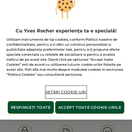
Cu Yves Rocher experiența ta e specială!
Utilizam instrumente de tip cookies, conform Politicii noastre de
confidentialitate, pentru a-ti oferi un continut personalizat si
publicitate adaptate preferintelor tale, pentru a-ți propune oferte
100% extracte din
60 de hectare
de
speciale conectate cu retelele de socializare si pentru a analiza
plante
terenuri pe care se practică
traficul de pe acest site. Dand click pe optiunea “Accept toate
agricultura ecologică
Cookies” esti de acord cu utilizarea tuturor cookie-urilor folosite pe
acest site. Poti afla mai multe despre modulele cookies in sectiunea
“Politica Cookies” sau consultand sectiunea
Afișați mai multe
SETĂRI COOKIE-URI
S
OLD PRODUCT LINE
LES DEODORANTS NAT.
SA
RESPINGEȚI TOATE
ACCEPT TOATE COOKIE-URILE