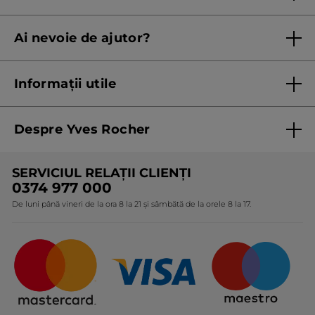
Regulament campanie
Ai nevoie de ajutor?
Listă prețuri standard
Contacteaza ne
Termeni Și Condiții ale Promoțiilor Curente
Informații utile
Termeni și condiții de utilizare
Despre Yves Rocher
Termeni și condiții pentru vanzarea la distanță a
produselor Yves Rocher
Cine suntem
SERVICIUL RELAȚII CLIENȚI
Politica de confidențialitate
Expertiza noastră botanică
0374 977 000
Protecția Consumatorilor - A.N.P.C.
De luni până vineri de la ora 8 la 21 și sâmbătă de la orele 8 la 17.
Angajamentele noastre
Certificări și parteneriate
Cadouri Corporate
Întrebări frecvente