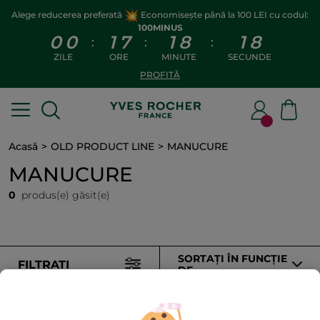
Alege reducerea preferată
Economisește până la 100 LEI cu codul:
100MINUS
0
0
1
7
1
8
1
8
:
:
:
ZILE
ORE
MINUTE
SECUNDE
PROFITĂ
Acasă
OLD PRODUCT LINE
MANUCURE
MANUCURE
0
produs(e) găsit(e)
SORTAȚI ÎN FUNCȚIE
FILTRAȚI
DE