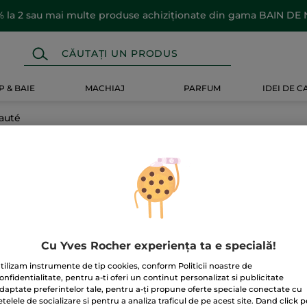
 la 2 sau mai multe produse achiziționate din gama BAIN DE
 & BAIE
MACHIAJ
PARFUM
IDEI DE 
auté
uté
Cu Yves Rocher experiența ta e specială!
tilizam instrumente de tip cookies, conform Politicii noastre de
onfidentialitate, pentru a-ti oferi un continut personalizat si publicitate
daptate preferintelor tale, pentru a-ți propune oferte speciale conectate cu
etelele de socializare si pentru a analiza traficul de pe acest site. Dand click p