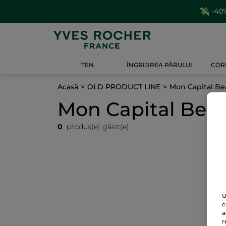
-40%
TEN
ÎNGRIJIREA PĂRULUI
CORP
Acasă
OLD PRODUCT LINE
Mon Capital Be
Mon Capital Bea
0
produs(e) găsit(e)
U
c
a
r