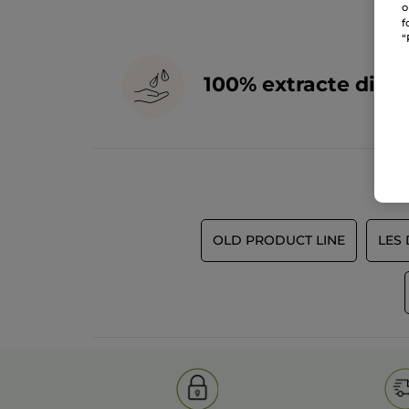
o
f
“
100% extracte din
p
OLD PRODUCT LINE
LES