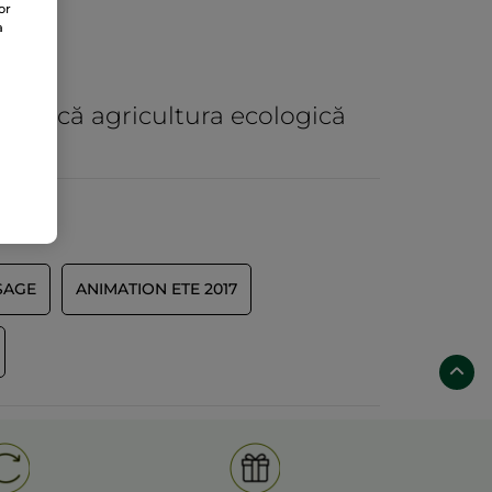
or
a
practică agricultura ecologică
SAGE
ANIMATION ETE 2017