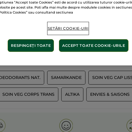
ptiunea “Accept toate Cookies” esti de acord cu utilizarea tuturor cookie-uril
olosite pe acest site. Poti afla mai multe despre modulele cookies in sectiune
Politica Cookies” sau consultand sectiunea
60 de hectare
de
lante
SETĂRI COOKIE-URI
terenuri pe care se 
RESPINGEȚI TOATE
ACCEPT TOATE COOKIE-URILE
Afișați mai multe
 DEODORANTS NAT.
SAMARKANDE
SOIN VEG CAP LIS
SOIN VEG CORPS TRANS
ALTIKA
ENVIES & SAISONS