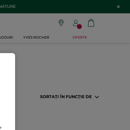
 NATURE
CADOURI
YVES ROCHER
OFERTE
SORTAȚI ÎN FUNCȚIE DE
e