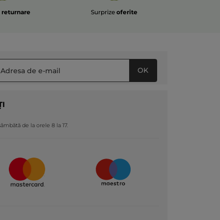
e
returnare
Surprize
oferite
OK
ȚI
 sâmbătă de la orele 8 la 17.