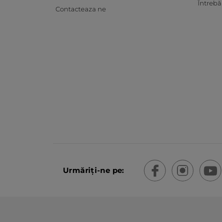
Întrebă
Contacteaza ne
Urmăriți-ne pe: