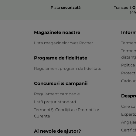
Plata
securizată
Transport
O
149
Magazinele noastre
Inform
Lista magazinelor Yves Rocher
Termeni 
Termeni
distanț
Programe de fidelitate
Politica
Regulament program de fidelitate
Protecț
Cadouri
Concursuri & campanii
Regulament campanie
Despr
Listă prețuri standard
Cine s
Termeni Și Condiții ale Promoțiilor
Experti
Curente
Angaja
Certific
Ai nevoie de ajutor?