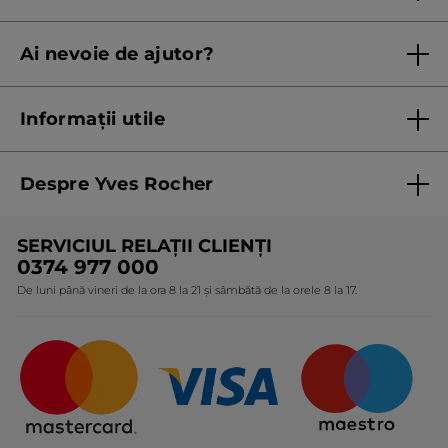
Regulament campanie
Ai nevoie de ajutor?
Listă prețuri standard
Contacteaza ne
Termeni Și Condiții ale Promoțiilor Curente
Informații utile
Termeni și condiții de utilizare
Despre Yves Rocher
Termeni și condiții pentru vanzarea la distanță a
produselor Yves Rocher
Cine suntem
SERVICIUL RELAȚII CLIENȚI
Politica de confidențialitate
Expertiza noastră botanică
0374 977 000
Protecția Consumatorilor - A.N.P.C.
De luni până vineri de la ora 8 la 21 și sâmbătă de la orele 8 la 17.
Angajamentele noastre
Certificări și parteneriate
Cadouri Corporate
Întrebări frecvente