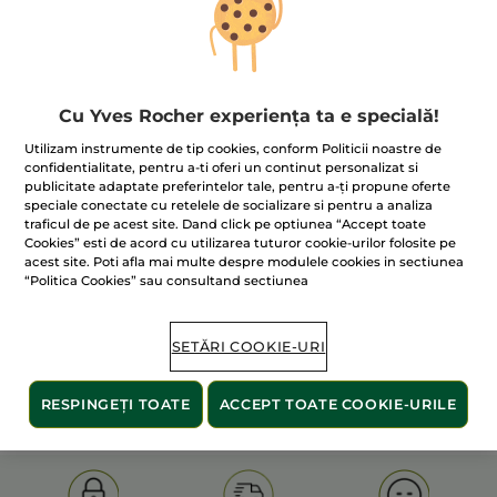
Cu Yves Rocher experiența ta e specială!
Utilizam instrumente de tip cookies, conform Politicii noastre de
confidentialitate, pentru a-ti oferi un continut personalizat si
publicitate adaptate preferintelor tale, pentru a-ți propune oferte
100% extracte din
60 de hectare
de
speciale conectate cu retelele de socializare si pentru a analiza
plante
terenuri pe care se practică
traficul de pe acest site. Dand click pe optiunea “Accept toate
agricultura ecologică
Cookies” esti de acord cu utilizarea tuturor cookie-urilor folosite pe
acest site. Poti afla mai multe despre modulele cookies in sectiunea
“Politica Cookies” sau consultand sectiunea
Afișați mai multe
SETĂRI COOKIE-URI
S
OLD PRODUCT LINE
LES DEODORANTS NAT.
SA
RESPINGEȚI TOATE
ACCEPT TOATE COOKIE-URILE