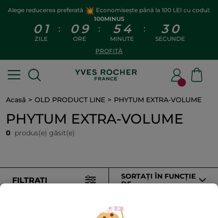
Alege reducerea preferată
Economisește până la 100 LEI cu codul:
100MINUS
0
1
0
9
5
4
3
0
:
:
:
ZILE
ORE
MINUTE
SECUNDE
PROFITĂ
Acasă
OLD PRODUCT LINE
PHYTUM EXTRA-VOLUME
PHYTUM EXTRA-VOLUME
0
produs(e) găsit(e)
SORTAȚI ÎN FUNCȚIE
FILTRAȚI
DE