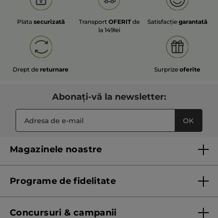
Plata
securizată
Transport
OFERIT
de
Satisfacție
garantată
la 149lei
Drept de
returnare
Surprize
oferite
Abonați-vă la newsletter:
OK
Magazinele noastre
Lista magazinelor Yves Rocher
Programe de fidelitate
Regulament program de fidelitate
Concursuri & campanii