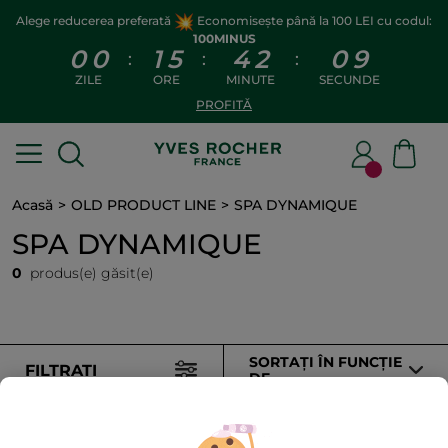
Alege reducerea preferată
Economisește până la 100 LEI cu codul:
100MINUS
0
0
1
5
4
2
0
8
:
:
:
ZILE
ORE
MINUTE
SECUNDE
PROFITĂ
Acasă
OLD PRODUCT LINE
SPA DYNAMIQUE
SPA DYNAMIQUE
0
produs(e) găsit(e)
SORTAȚI ÎN FUNCȚIE
FILTRAȚI
DE