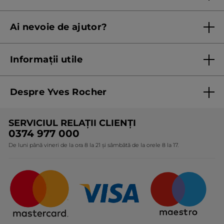
Regulament campanie
Ai nevoie de ajutor?
Listă prețuri standard
Contacteaza ne
Termeni Și Condiții ale Promoțiilor Curente
Informații utile
Termeni și condiții de utilizare
Despre Yves Rocher
Termeni și condiții pentru vanzarea la distanță a
produselor Yves Rocher
Cine suntem
SERVICIUL RELAȚII CLIENȚI
Politica de confidențialitate
Expertiza noastră botanică
0374 977 000
Protecția Consumatorilor - A.N.P.C.
De luni până vineri de la ora 8 la 21 și sâmbătă de la orele 8 la 17.
Angajamentele noastre
Certificări și parteneriate
Cadouri Corporate
Întrebări frecvente