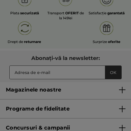
Plata
securizată
Transport
OFERIT
de
Satisfacție
garantată
la 149lei
Drept de
returnare
Surprize
oferite
Abonați-vă la newsletter:
OK
Magazinele noastre
Lista magazinelor Yves Rocher
Programe de fidelitate
Regulament program de fidelitate
Concursuri & campanii