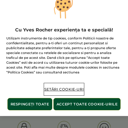
Cu Yves Rocher experiența ta e specială!
Utilizam instrumente de tip cookies, conform Politicii noastre de
confidentialitate, pentru a-ti oferi un continut personalizat si
publicitate adaptate preferintelor tale, pentru a-ți propune oferte
100% extracte din
60 de hectare
de
speciale conectate cu retelele de socializare si pentru a analiza
plante
terenuri pe care se practică
traficul de pe acest site. Dand click pe optiunea “Accept toate
agricultura ecologică
Cookies” esti de acord cu utilizarea tuturor cookie-urilor folosite pe
acest site. Poti afla mai multe despre modulele cookies in sectiunea
“Politica Cookies” sau consultand sectiunea
Afișați mai multe
SETĂRI COOKIE-URI
S
OLD PRODUCT LINE
LES DEODORANTS NAT.
SA
RESPINGEȚI TOATE
ACCEPT TOATE COOKIE-URILE