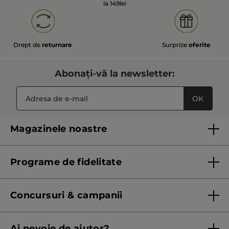
la 149lei
Drept de
returnare
Surprize
oferite
Abonați-vă la newsletter:
OK
Magazinele noastre
Lista magazinelor Yves Rocher
Programe de fidelitate
Regulament program de fidelitate
Concursuri & campanii
Regulament campanie
Ai nevoie de ajutor?