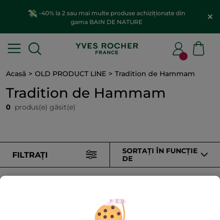
-40% la 2 sau mai multe produse achiziționate din
gama BAIN DE NATURE
Acasă
OLD PRODUCT LINE
Tradition de Hammam
Tradition de Hammam
0
produs(e) găsit(e)
SORTAȚI ÎN FUNCȚIE
FILTRAȚI
DE