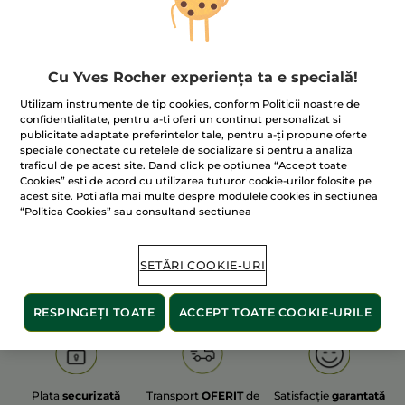
Cu Yves Rocher experiența ta e specială!
100% extracte din
60 de hectare
de
Utilizam instrumente de tip cookies, conform Politicii noastre de
plante
terenuri pe care se practică
confidentialitate, pentru a-ti oferi un continut personalizat si
agricultura ecologică
publicitate adaptate preferintelor tale, pentru a-ți propune oferte
speciale conectate cu retelele de socializare si pentru a analiza
traficul de pe acest site. Dand click pe optiunea “Accept toate
Cookies” esti de acord cu utilizarea tuturor cookie-urilor folosite pe
acest site. Poti afla mai multe despre modulele cookies in sectiunea
Afișați mai multe
“Politica Cookies” sau consultand sectiunea
S
OLD PRODUCT LINE
LES DEODORANTS NAT.
SA
SETĂRI COOKIE-URI
RESPINGEȚI TOATE
ACCEPT TOATE COOKIE-URILE
Plata
securizată
Transport
OFERIT
de
Satisfacție
garantată