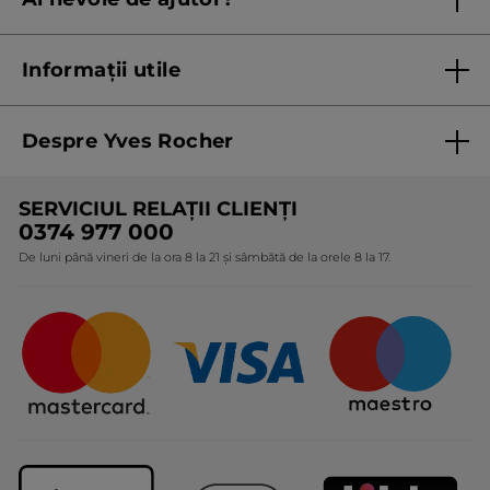
Listă prețuri standard
Contacteaza ne
Termeni Și Condiții ale Promoțiilor Curente
Informații utile
Termeni și condiții de utilizare
Despre Yves Rocher
Termeni și condiții pentru vanzarea la distanță a
produselor Yves Rocher
Cine suntem
SERVICIUL RELAȚII CLIENȚI
Politica de confidențialitate
Expertiza noastră botanică
0374 977 000
Protecția Consumatorilor - A.N.P.C.
De luni până vineri de la ora 8 la 21 și sâmbătă de la orele 8 la 17.
Angajamentele noastre
Certificări și parteneriate
Cadouri Corporate
Întrebări frecvente