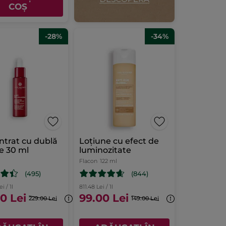
COȘ
-28%
-34%
trat cu dublă
Loțiune cu efect de
e 30 ml
luminozitate
Flacon
122 ml
(495)
(844)
i / 1l
811.48 Lei / 1l
0 Lei
99.00 Lei
229.00 Lei
149.00 Lei