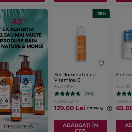
-28%
Ser Iluminator cu
Gel-cr
Vitamina C
Flacon
30 ml
Cutie
50 
(681)
4.300.00 Lei / 1l
1.300.00 Le
129.00 Lei
65.0
179.00 Lei
ADĂUGAȚI ÎN
AD
COȘ