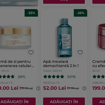
-33%
-25%
mă de zi pentru
Apă micelară
Cremă 
enerarea celulară
demachiantă 2 în 1
cu efe
enului
50ml
e
50 ml
Flacon
400 ml
50 ml
(297)
(1273)
.00 Lei / 1l
130.00 Lei / 1l
3.980.00 Le
9.00 Lei
52.00 Lei
199.0
209.00 Lei
69.00 Lei
ADĂUGAȚI ÎN
ADĂUGAȚI ÎN
AD