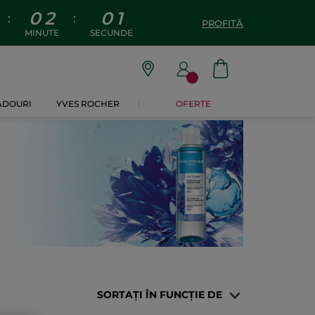
0
2
0
0
:
:
PROFITĂ
MINUTE
SECUNDE
CADOURI
YVES ROCHER
OFERTE
SORTAȚI ÎN FUNCȚIE DE