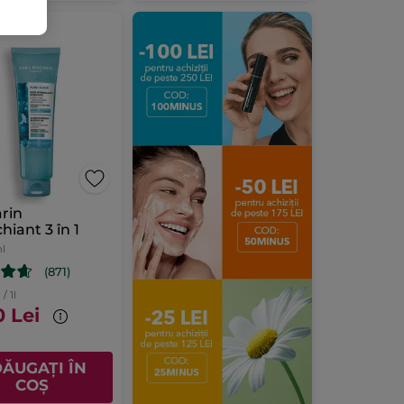
rin
iant 3 în 1
ml
(871)
/ 1l
0 Lei
ĂUGAȚI ÎN
COȘ