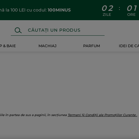
0
2
0
1
:
 la 100 LEI cu codul:
100MINUS
ZILE
ORE
 & BAIE
MACHIAJ
PARFUM
IDEI DE 
iile în partea de sus a paginii, în secțiunea
Termeni Și Condiții ale Promoțiilor Curente
.