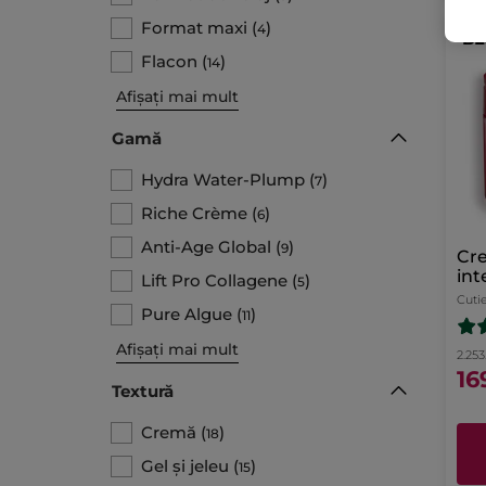
Format maxi
(
)
4
BE
Flacon
(
)
14
Afișați mai mult
Gamă
Hydra Water-Plump
(
)
7
Riche Crème
(
)
6
Anti-Age Global
(
)
9
Cr
int
Lift Pro Collagene
(
)
5
Cuti
Pure Algue
(
)
11
Afișați mai mult
2.253.
16
Textură
Cremă
(
)
18
Gel și jeleu
(
)
15