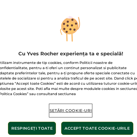
-24%
-31%
BESTSELLER
Cu Yves Rocher experiența ta e specială!
tilizam instrumente de tip cookies, conform Politicii noastre de
onfidentialitate, pentru a-ti oferi un continut personalizat si publicitate
emă BB hidratantă
Cremă
Cremă
daptate preferintelor tale, pentru a-ți propune oferte speciale conectate cu
F 50
regeneratoare cu 30
hidrat
etelele de socializare si pentru a analiza traficul de pe acest site. Dand click p
de uleiuri preţioase
40 ml
- 4 culori
75 ml
Cutie
75 
ptiunea “Accept toate Cookies” esti de acord cu utilizarea tuturor cookie-uril
cutie 75 ml
olosite pe acest site. Poti afla mai multe despre modulele cookies in sectiune
(79)
(1515)
Politica Cookies” sau consultand sectiunea
00 Lei / 1l
2.120.00 Lei / 1l
1.053.34 Le
.00 Lei
159.00 Lei
79.0
85.00 Lei
229.00 Lei
SETĂRI COOKIE-URI
ALEGEȚI
ADĂUGAȚI ÎN
AD
CULOAREA (4)
COȘ
RESPINGEȚI TOATE
ACCEPT TOATE COOKIE-URILE