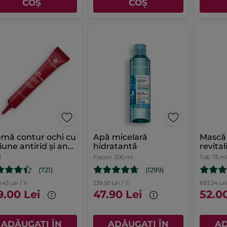
COȘ
COȘ
mă contur ochi cu
Apă micelară
Mască 
iune antirid și anti-
hidratantă
revita
gi 14ml
l
Flacon
200 ml
Tub
75 m
(721)
(1299)
.43 Lei / 1l
239.50 Lei / 1l
693.34 Lei 
9.00 Lei
47.90 Lei
52.0
ADĂUGAȚI ÎN
ADĂUGAȚI ÎN
AD