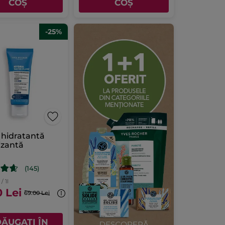
COȘ
COȘ
-25%
hidratantă
lizantă
l
(145)
/ 1l
0 Lei
69.00 Lei
ĂUGAȚI ÎN