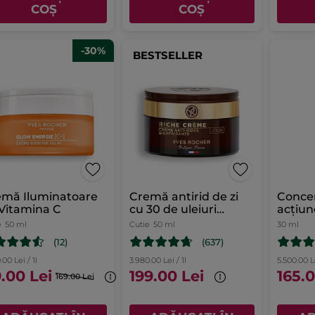
COȘ
COȘ
-30%
BESTSELLER
emă Iluminatoare
Cremă antirid de zi
Concen
Vitamina C
cu 30 de uleiuri
acțiun
preţioase cutie 50 ml
e
50 ml
Cutie
50 ml
30 ml
(12)
(637)
.00 Lei / 1l
3.980.00 Lei / 1l
5.500.00 Le
9.00 Lei
199.00 Lei
165.0
169.00 Lei