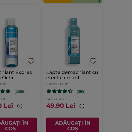
hiant Expres
Lapte demachiant cu
 Ochi
efect calmant
00 ml
Flacon
200 ml
(2568)
(385)
/ 1l
249.50 Lei / 1l
0 Lei
49.90 Lei
ĂUGAȚI ÎN
ADĂUGAȚI ÎN
COȘ
COȘ