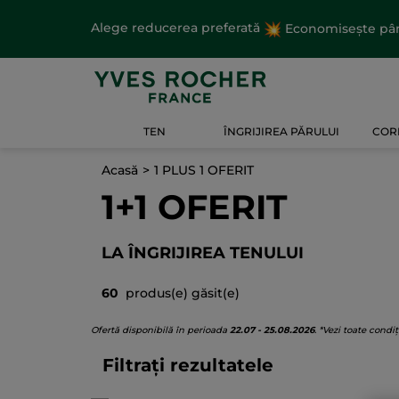
Alege reducerea preferată
Economisește până
TEN
ÎNGRIJIREA PĂRULUI
CORP
Acasă
1 PLUS 1 OFERIT
1+1 OFERIT
LA ÎNGRIJIREA TENULUI
60
produs(e) găsit(e)
Ofertă disponibilă în perioada
22.07 - 25.08.2026
.
*Vezi toate condiț
Filtrați rezultatele