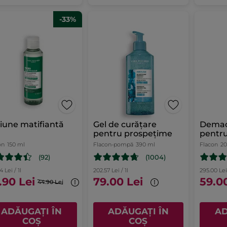
-33%
iune matifiantă
Gel de curățare
Demac
pentru prospețime
pentru
on
150 ml
Flacon-pompă
390 ml
Flacon
2
(92)
(1004)
4 Lei / 1l
202.57 Lei / 1l
295.00 Lei 
.90 Lei
79.00 Lei
59.0
44.90 Lei
ADĂUGAȚI ÎN
ADĂUGAȚI ÎN
AD
COȘ
COȘ