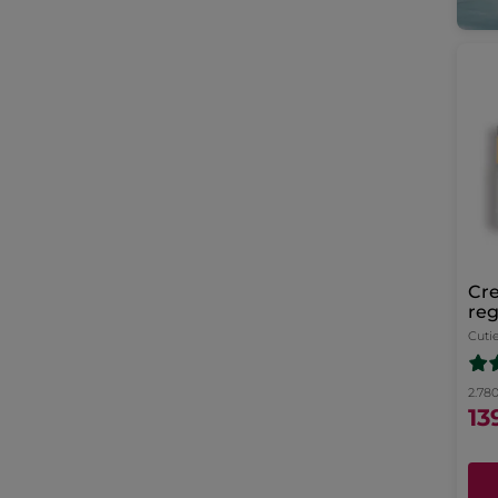
Cre
reg
a t
Cuti
2.780
13