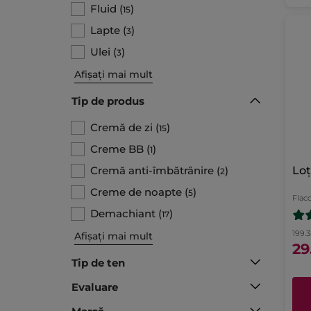
Fluid
(
)
15
Lapte
(
)
3
Ulei
(
)
3
Afișați mai mult
Tip de produs​
Cremă de zi
(
)
15
Creme BB
(
)
1
Cremă anti-îmbătrânire
(
)
Loț
2
Creme de noapte
(
)
5
Flac
Demachiant
(
)
17
199.3
Afișați mai mult
29
Tip de ten
Evaluare