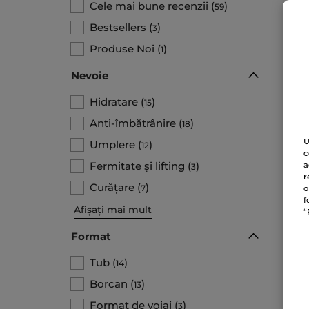
Cele mai bune recenzii
(
)
59
Bestsellers
(
)
3
Produse Noi
(
)
1
Nevoie
Hidratare
(
)
15
Anti-îmbătrânire
(
)
18
U
Umplere
(
)
12
c
Cr
Fermitate și lifting
(
)
a
3
SP
r
Tub
Curățare
(
)
7
o
f
Afișați mai mult
“
1.625.
65
Format
Tub
(
)
14
Borcan
(
)
13
Format de voiaj
(
)
3