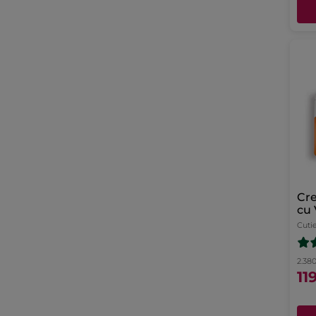
Cr
cu 
Cuti
2.380
11