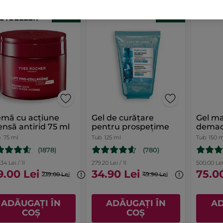
-29%
-30%
STSELLER
emă cu acțiune
Gel de curățare
Gel ma
ensă antirid 75 ml
pentru prospețime
demach
e
75 ml
Tub
125 ml
Tub
150 
(1878)
(780)
34 Lei / 1l
279.20 Lei / 1l
500.00 Lei 
9.00 Lei
34.90 Lei
75.0
239.00 Lei
49.90 Lei
ADĂUGAȚI ÎN
ADĂUGAȚI ÎN
AD
COȘ
COȘ