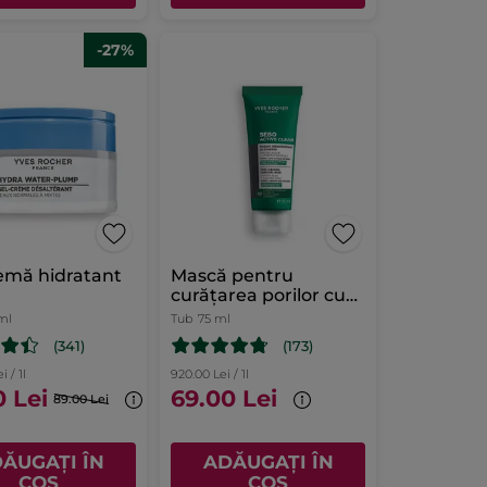
-27%
emă hidratant
Mască pentru
curățarea porilor cu
cărbune
ml
Tub
75 ml
(341)
(173)
i / 1l
920.00 Lei / 1l
0 Lei
69.00 Lei
89.00 Lei
ĂUGAȚI ÎN
ADĂUGAȚI ÎN
COȘ
COȘ