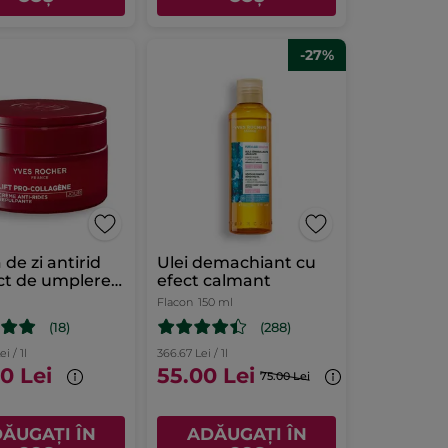
-27%
de zi antirid
Ulei demachiant cu
ct de umplere
efect calmant
Flacon
150 ml
(18)
(288)
i / 1l
366.67 Lei / 1l
0 Lei
55.00 Lei
75.00 Lei
ĂUGAȚI ÎN
ADĂUGAȚI ÎN