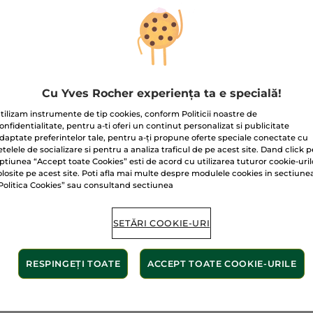
pentru
Ruj
Elixir
Mat
Baton
01. Nude
Trimiteți-mi 
Cu Yves Rocher experiența ta e specială!
tilizam instrumente de tip cookies, conform Politicii noastre de
onfidentialitate, pentru a-ti oferi un continut personalizat si publicitate
Plată securizat
daptate preferintelor tale, pentru a-ți propune oferte speciale conectate cu
etelele de socializare si pentru a analiza traficul de pe acest site. Dand click p
Satisfacție gar
ptiunea “Accept toate Cookies” esti de acord cu utilizarea tuturor cookie-uril
olosite pe acest site. Poti afla mai multe despre modulele cookies in sectiune
Transport gratuit
Politica Cookies” sau consultand sectiunea
AFLAȚI MAI MUL
SETĂRI COOKIE-URI
RESPINGEȚI TOATE
ACCEPT TOATE COOKIE-URILE
Ingrediente de origine
naturală