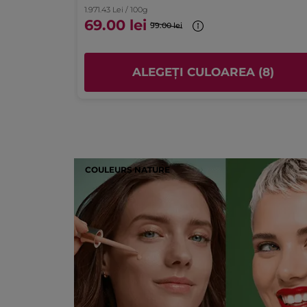
1.971.43 Lei / 100g
* Ingrediente de origine naturală
69.00 lei
99.00 lei
* Ingrediente sintetice
(8)
ALEGEȚI CULOAREA (8)
COULEURS NATURE