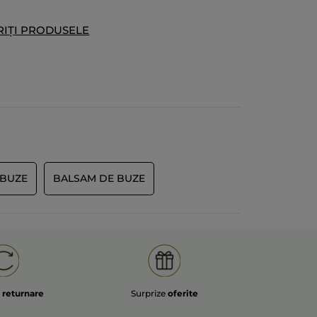
dirai qu'il tient très bien une demi
journée. Il reste tout de même un
IȚI PRODUSELE
peu de couleur sur les lèvres en fin de
journée mais beaucoup moins
intense qu'à l'application
TRADUCERE CU GOOGLE
Recomandă acest produs
Da
Postată inițial pe yves-rocher.fr
 BUZE
BALSAM DE BUZE
 MULT
e
returnare
Surprize
oferite