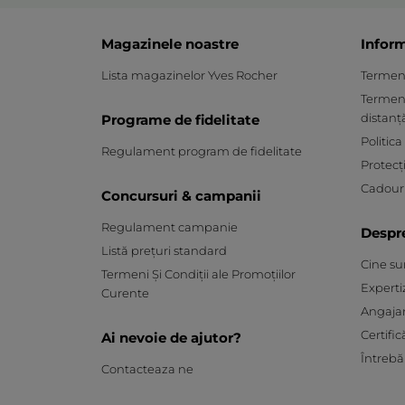
Magazinele noastre
Inform
Lista magazinelor Yves Rocher
Termeni 
Termeni
distanț
Programe de fidelitate
Politica
Regulament program de fidelitate
Protecț
Cadouri
Concursuri & campanii
Regulament campanie
Despr
Listă prețuri standard
Cine s
Termeni Și Condiții ale Promoțiilor
Experti
Curente
Angaja
Certific
Ai nevoie de ajutor?
Întrebă
Contacteaza ne