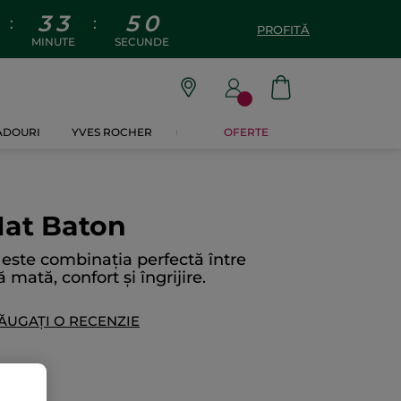
3
3
4
9
:
:
PROFITĂ
MINUTE
SECUNDE
CADOURI
YVES ROCHER
OFERTE
 Mat Baton
 este combinația perfectă între
mată, confort și îngrijire.
ĂUGAȚI O RECENZIE