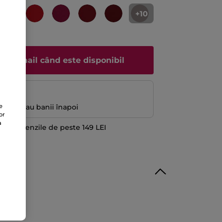
+10
un e-mail când este disponibil
ă
e
antată sau banii înapoi
or
a
 la comenzile de peste 149 LEI
TE