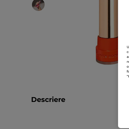
U
c
a
r
o
f
“
Descriere