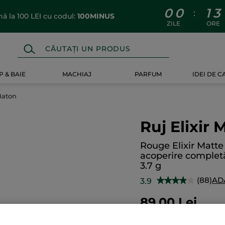
0
0
1
3
:
 la 100 LEI cu codul:
100MINUS
ZILE
ORE
 & BAIE
MACHIAJ
PARFUM
IDEI DE 
Baton
Ruj Elixir
Rouge Elixir Matte
acoperire completă 
3.7 g
(88)
AD
3.9
★★★★★
★★★★★
3.9
din
89.00 Lei
5
stele.
24.054.06 Lei / 1kg
Citiți
recenzii