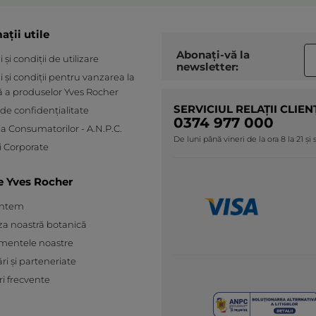
ații utile
Abonați-vă la
și condiții de utilizare
newsletter:
 și condiții pentru vanzarea la
ă a produselor Yves Rocher
SERVICIUL RELAȚII CLIEN
 de confidențialitate
0374 977 000
ia Consumatorilor - A.N.P.C.
De luni până vineri de la ora 8 la 21 și
 Corporate
e Yves Rocher
untem
za noastră botanică
mentele noastre
ări și parteneriate
ri frecvente