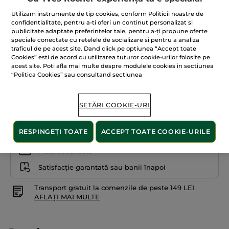
4.4
din
109.00 Lei
Utilizam instrumente de tip cookies, conform Politicii noastre de
5
stele.
1.397.44 Lei / 100ml
confidentialitate, pentru a-ti oferi un continut personalizat si
Citiți
publicitate adaptate preferintelor tale, pentru a-ți propune oferte
recenzii
speciale conectate cu retelele de socializare si pentru a analiza
pentru
Mascara
traficul de pe acest site. Dand click pe optiunea “Accept toate
Definire
Cookies” esti de acord cu utilizarea tuturor cookie-urilor folosite pe
Miraculoasă
01. Noir
acest site. Poti afla mai multe despre modulele cookies in sectiunea
“Politica Cookies” sau consultand sectiunea
ADĂUGAȚI ÎN COȘ
SETĂRI COOKIE-URI
RESPINGEȚI TOATE
ACCEPT TOATE COOKIE-URILE
Livrat între 12/08 și 14/08
Plată securizată
Satisfacție garantată sau banii înapoi
Transport gratuit la comenzile de peste 149 LEI
AFLAȚI MAI MULTE