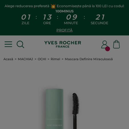
Alege reducerea preferată
Economisește până la 100 LEI cu codul:
100MINUS
0
1
1
3
0
9
2
1
:
:
:
ZILE
ORE
MINUTE
SECUNDE
PROFITĂ
Acasă
MACHIAJ
OCHI
Rimel
Mascara Definire Miraculoasă